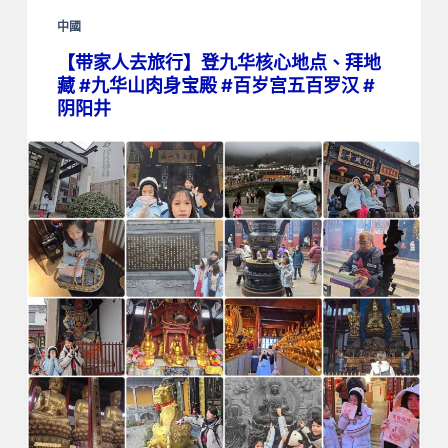
中國
【带家人去旅行】登九华核心地点、拜地
藏 #九华山肉身宝殿 #百岁宫五百罗汉 #
阴阳井