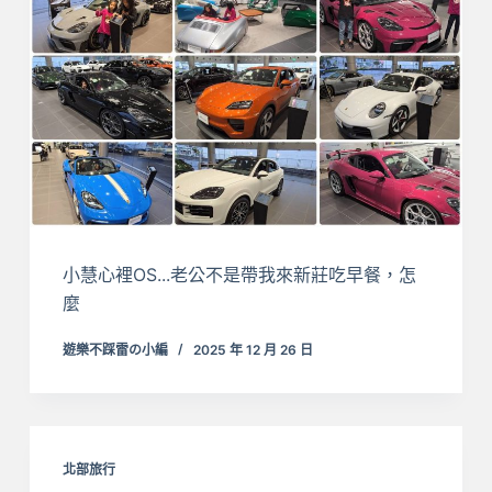
小慧心裡OS...老公不是帶我來新莊吃早餐，怎
麼
遊樂不踩雷の小編
2025 年 12 月 26 日
北部旅行