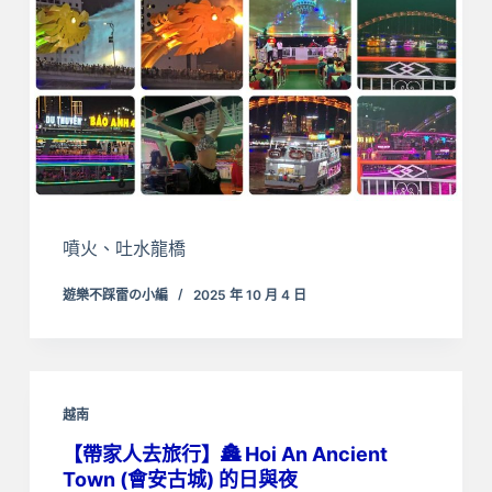
噴火、吐水龍橋
遊樂不踩雷の小編
2025 年 10 月 4 日
越南
【帶家人去旅行】🏯 Hoi An Ancient
Town (會安古城) 的日與夜