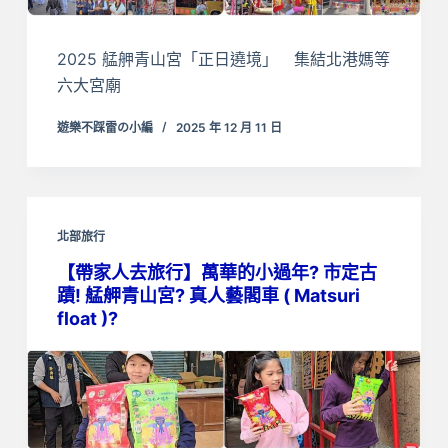
2025 艋舺青山宮「正日遶境」 集結北港媽等
六大宮廟
遊樂不踩雷の小編
2025 年 12 月 11 日
北部旅行
【帶家人去旅行】萬華的小過年? 市定古
蹟! 艋舺青山宮? 真人藝閣車 ( Matsuri
float )?