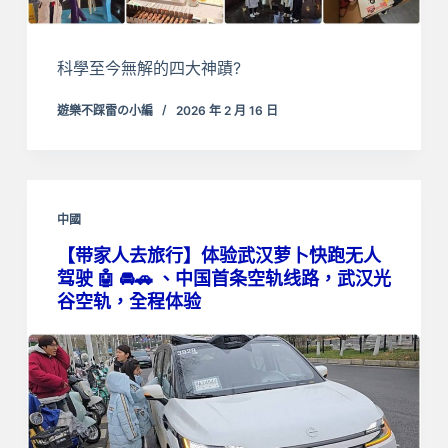
科學至今無解的四大神蹟?
遊樂不踩雷の小編
2026 年 2 月 16 日
中國
【带家人去旅行】体验武汉萝卜快跑无人
驾驶 🤖 🚘🚗 、中国首条空轨线路，武汉光
谷空轨，全程体验