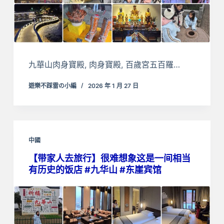
九華山肉身寶殿, 肉身寶殿, 百歲宮五百羅…
遊樂不踩雷の小編
2026 年 1 月 27 日
中國
【带家人去旅行】很难想象这是一间相当
有历史的饭店 #九华山 #东崖宾馆