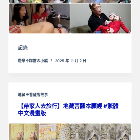
記錄
遊樂不踩雷の小編
2025 年 11 月 2 日
地藏王菩薩說故事
【帶家人去旅行】地藏菩薩本願經 #繁體
中文漫畫版