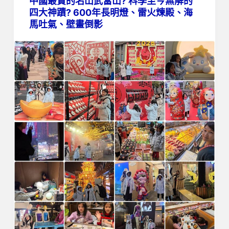
中國最貴的名山武當山? 科學至今無解的
四大神蹟? 600年長明燈、雷火煉殿、海
馬吐氣、壁畫倒影