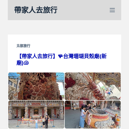
跳
帶家人去旅行
至
主
要
內
容
北部旅行
【帶家人去旅行】🪸台灣珊瑚貝殼廟(新
廟)🐚