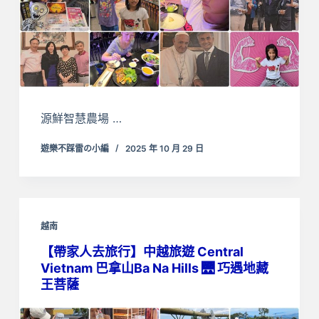
源鮮智慧農場 …
遊樂不踩雷の小編
2025 年 10 月 29 日
越南
【帶家人去旅行】中越旅遊 Central
Vietnam 巴拿山Ba Na Hills 🌉 巧遇地藏
王菩薩