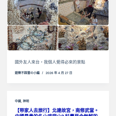
國外友人來台，我個人覺得必來的景點
遊樂不踩雷の小編
2026 年 4 月 27 日
中國
,
神明
【带家人去旅行】北建故宮，南修武當。