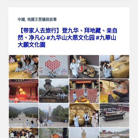
中國
,
地藏王菩薩說故事
【带家人去旅行】登九华、拜地藏、亲自
然、净凡心 #九华山大愿文化园 #九華山
大願文化園