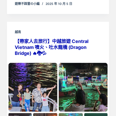
遊樂不踩雷の小編
2025 年 10 月 5 日
越南
【帶家人去旅行】中越旅遊 Central
Vietnam 噴火、吐水龍橋 (Dragon
Bridge) 🔥🐉💦