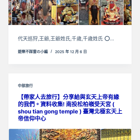
代天巡狩,王爺,王爺姓氏,千歲,千歲姓氏 ⭕…
遊樂不踩雷の小編
2025 年 12 月 6 日
中部旅行
【帶家人去旅行】分享給與玄天上帝有緣
的我們。資料收集! 南投松柏嶺受天宮 (
shou tian gong temple ) 臺灣北極玄天上
帝信仰中心