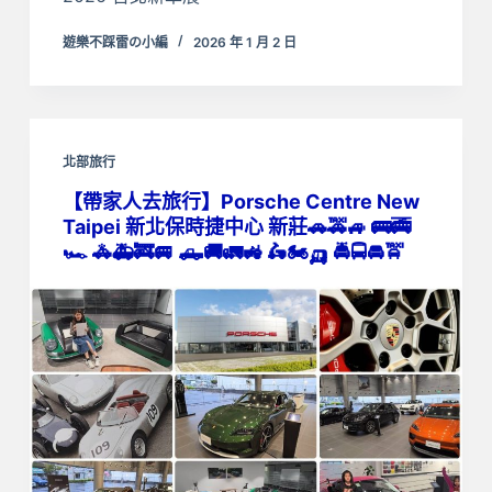
遊樂不踩雷の小編
2026 年 1 月 2 日
北部旅行
【帶家人去旅行】Porsche Centre New
Taipei 新北保時捷中心 新莊🚗🚕🚙 🚌🚎
🏎️ 🚓🚑🚒🚐 🛻🚚🚛🚜 🛵🏍️🛺 🚔🚍🚘🚖