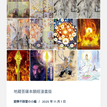
地藏菩薩本願經漫畫版
遊樂不踩雷の小編
2025 年 11 月 1 日