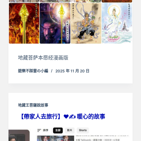
地藏菩萨本愿经漫画版
遊樂不踩雷の小編
2025 年 11 月 20 日
地藏王菩薩說故事
【帶家人去旅行】❤️✍ 暖心的故事