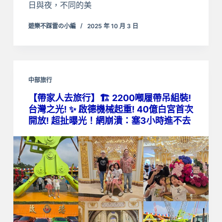
日與夜，不同的美
遊樂不踩雷の小編
2025 年 10 月 3 日
中部旅行
【帶家人去旅行】🏗️ 2200噸履帶吊組裝!
台灣之光! ✨ 啟德機械起重! 40億白宮首次
開放! 超扯曝光！網崩潰：塞3小時進不去