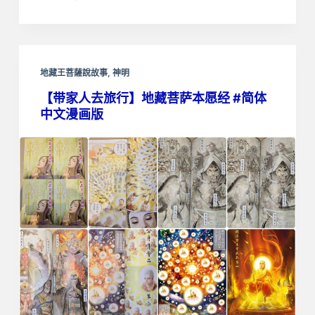
地藏王菩薩說故事
,
神明
【带家人去旅行】地藏菩萨本愿经 #简体
中文漫画版