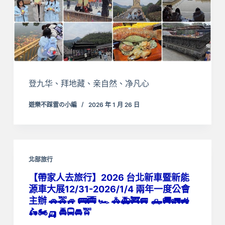
登九华、拜地藏、亲自然、净凡心
遊樂不踩雷の小編
2026 年 1 月 26 日
北部旅行
【帶家人去旅行】2026 台北新車暨新能
源車大展12/31-2026/1/4 兩年一度公會
主辦 🚗🚕🚙 🚌🚎 🏎️ 🚓🚑🚒🚐 🛻🚚🚛🚜
🛵🏍️🛺 🚔🚍🚘🚖