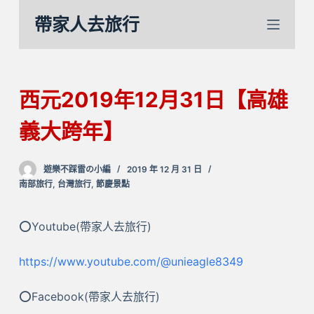
跳
帶家人去旅行
至
主
要
內
西元2019年12月31日【高雄
容
義大跨年】
遊樂不踩雷の小編
2019 年 12 月 31 日
南部旅行
,
台灣旅行
,
節慶景點
⭕Youtube(帶家人去旅行)
https://www.youtube.com/@unieagle8349
⭕Facebook(帶家人去旅行)