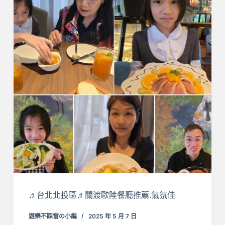
♬台北北投區♬關渡歐陸餐廳推薦.氣氛佳
遊樂不踩雷の小編
2025 年 5 月 7 日