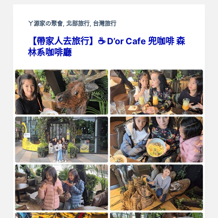
ㄚ源家の聚會
,
北部旅行
,
台灣旅行
【帶家人去旅行】☕ D’or Cafe 兜咖啡 森
林系咖啡廳