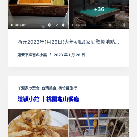
西元2023年1月26日(大年初四)家庭聚餐地點…
遊樂不踩雷の小編
2023 年 1 月 26 日
ㄚ源家の聚會
,
台灣美食
,
桃竹苗旅行
道穎小館 ｜桃園龜山餐廳