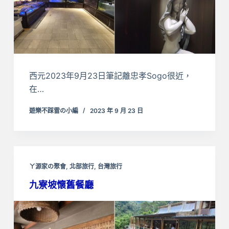
西元2023年9月23日筆記離忠孝Sogo很近，
在…
遊樂不踩雷の小編
2023 年 9 月 23 日
ㄚ源家の聚會
,
北部旅行
,
台灣旅行
九寮坡懷舊餐廳