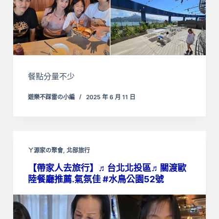
餐點分量不少
遊樂不踩雷の小編
2025 年 6 月 11 日
ㄚ源家の聚會
,
北部旅行
【帶家人去旅行】♬台北北投區♬關渡歐
陸餐廳推薦.氣氛佳 #水鳥公園52號