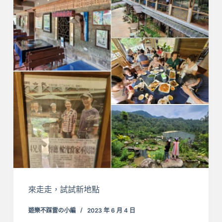
來走走，試試新地點
遊樂不踩雷の小編
2023 年 6 月 4 日