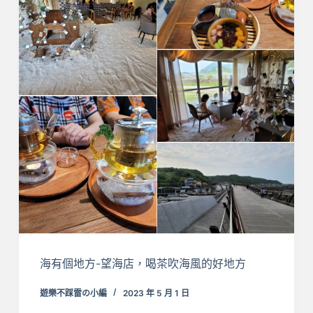
海有個地方-望海店，喝茶吹海風的好地方
遊樂不踩雷の小編
2023 年 5 月 1 日