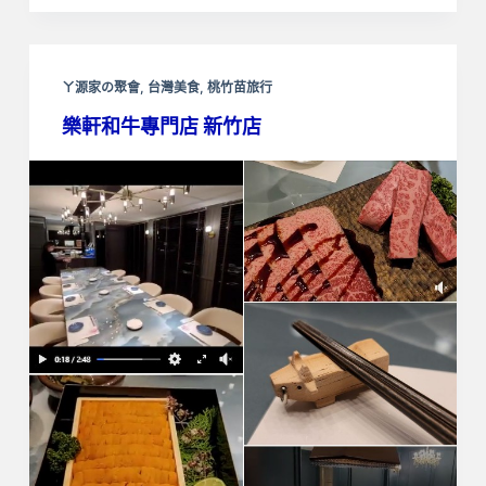
ㄚ源家の聚會
,
台灣美食
,
桃竹苗旅行
樂軒和牛專門店 新竹店