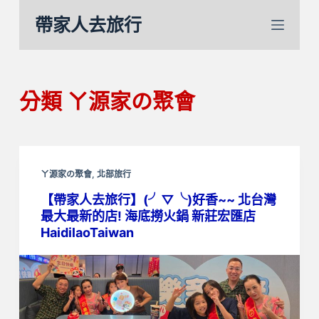
跳
帶家人去旅行
至
主
要
內
分類
ㄚ源家の聚會
容
ㄚ源家の聚會
,
北部旅行
【帶家人去旅行】(╯▽╰)好香~~ 北台灣
最大最新的店! 海底撈火鍋 新莊宏匯店
HaidilaoTaiwan