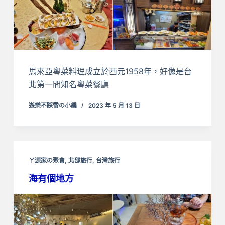
馬來亞粵菜料理成立於西元1958年，好像是台
北第一間知名粵菜餐廳
遊樂不踩雷の小編
2023 年 5 月 13 日
ㄚ源家の聚會
,
北部旅行
,
台灣旅行
海有個地方