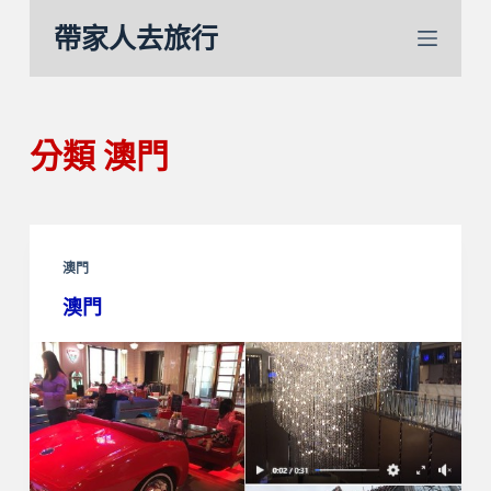
跳
帶家人去旅行
至
主
要
內
分類
澳門
容
澳門
澳門