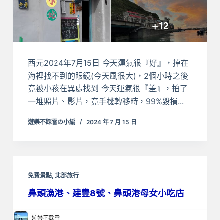
西元2024年7月15日 今天運氣很『好』，掉在
海裡找不到的眼鏡(今天風很大)，2個小時之後
竟被小孩在異處找到 今天運氣很『差』，拍了
一堆照片、影片，竟手機轉移時，99%毀損...
遊樂不踩雷の小編
2024 年 7 月 15 日
免費景點
,
北部旅行
鼻頭漁港、建豐8號、鼻頭港母女小吃店