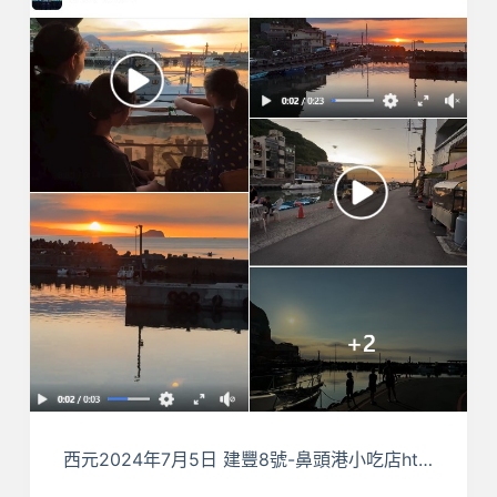
西元2024年7月5日 建豐8號-鼻頭港小吃店ht…