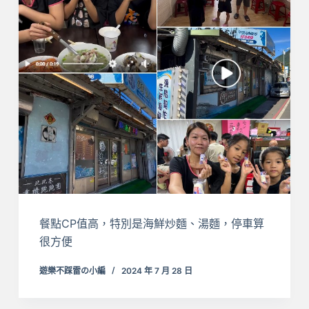
餐點CP值高，特別是海鮮炒麵、湯麵，停車算
很方便
遊樂不踩雷の小編
2024 年 7 月 28 日