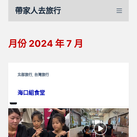
跳
帶家人去旅行
至
主
要
內
月份
2024 年 7 月
容
北部旅行
,
台灣旅行
海口組食堂