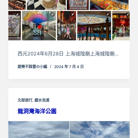
西元2024年6月28日 上海城隍廟上海城隍廟…
遊樂不踩雷の小編
2024 年 7 月 4 日
北部旅行
,
戲水泡湯
龍洞灣海洋公園