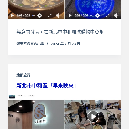
無意間發現，在新北市中和環球購物中心附…
遊樂不踩雷の小編
2024 年 7 月 23 日
北部旅行
新北市中和區「早來晚來」