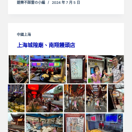
遊樂不踩雷の小編
2024 年 7 月 5 日
中國上海
上海城隍廟、南翔饅頭店