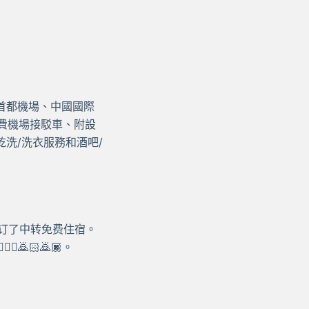
首都機場、中國國際
免費機場接駁車、附設
洗/洗衣服務和酒吧/
然订了中转免费住宿。
♂️🙇🏻🙇🏿。