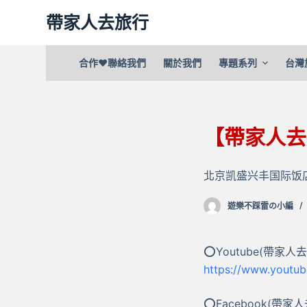
跳
帶家人去旅行
至
主
合作❤聯絡我們
關於我們
專題系列
台灣
要
內
容
【帶家人去
北京凯盛兴丰国际饭店
遊樂不踩雷の小編
⭕Youtube(帶家人
https://www.youtu
⭕Facebook(帶家