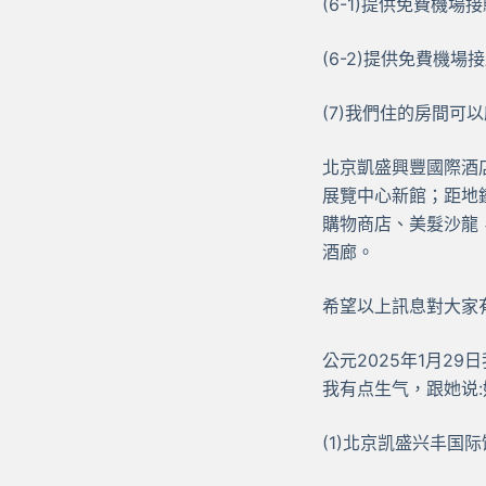
(6-1)提供免費機
(6-2)提供免費機
(7)我們住的房間可
北京凱盛興豐國際酒
展覽中心新館；距地
購物商店、美髮沙龍
酒廊。
希望以上訊息對大家
公元2025年1月2
我有点生气，跟她说:妳不知道
(1)北京凯盛兴丰国