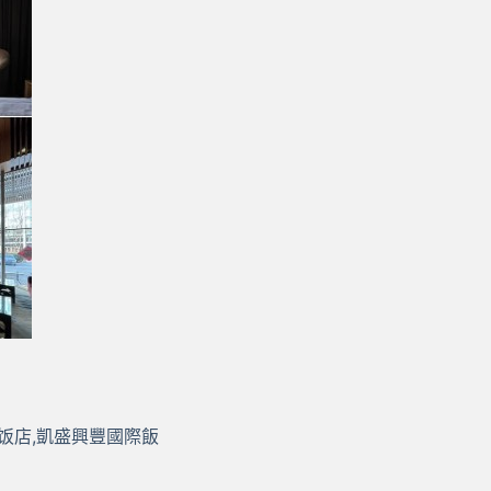
际饭店,凱盛興豐國際飯