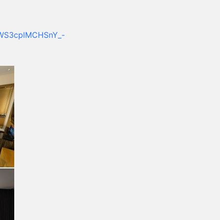
R-WS3cplMCHSnY_-