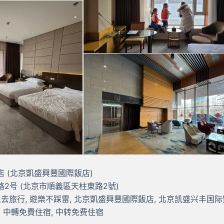
 (北京凱盛興豐國際飯店)
2号 (北京市順義區天柱東路2號)
人去旅行, 遊樂不踩雷, 北京凱盛興豐國際飯店, 北京凯盛兴丰国
, 中轉免費住宿, 中转免费住宿