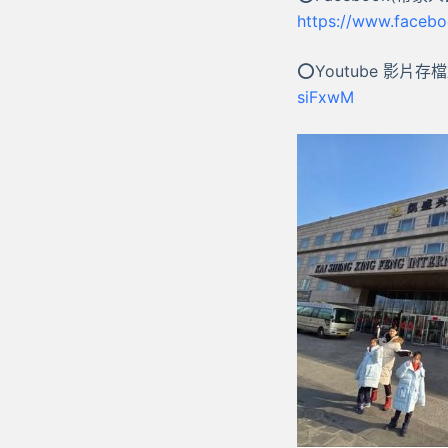
https://www.faceb
⭕Youtube 影片存
siFxwM