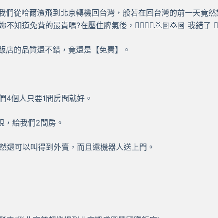
9日我們從哈爾濱飛到北京轉機回台灣，般若在回台灣的前一天竟
免費的最貴嗎?在壓住脾氣後，🙇‍♀️🙇‍♂️🙇🏻🙇🏿 我錯了 🙇‍♀️🙇‍
際飯店的品質還不錯，竟還是【免費】。
們4個人只要1間房間就好。
規，給我們2間房。
右，竟然還可以叫得到外賣，而且還機器人送上門。