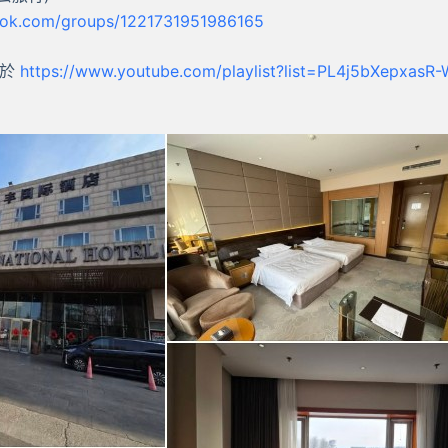
ook.com/groups/1221731951986165
檔於
https://www.youtube.com/playlist?list=PL4j5bXepxas