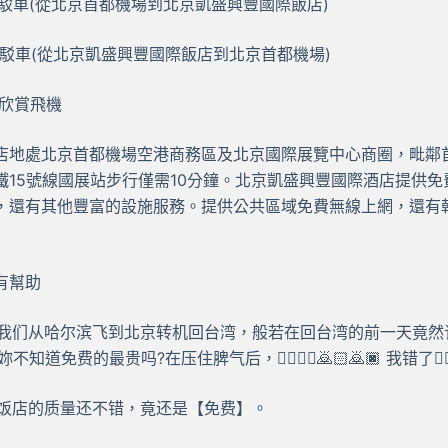
場接駁車(從北京首都機場到北京凱盛興豐國際飯店)
場接駁車(從北京凱盛興豐國際飯店到北京首都機場)
以欣賞飛機
店地處北京首都機場空港商務區及北京國際展覽中心商圈，毗鄰
鐵15號線國展站步行僅需10分鐘。北京凱盛興豐國際酒店提供
，還有其他豐富的設施服務。提供公共區域免費無線上網，還有乾
有幫助
9日我们从哈尔滨飞到北京转机回台湾，般若在回台湾的前一天竟
免费的最贵吗?在压住脾气后，🙇‍♀️🙇‍♂️🙇🏻🙇🏿 我错了🙇‍♀️🙇‍
际饭店的质量还不错，竟还是【免费】。