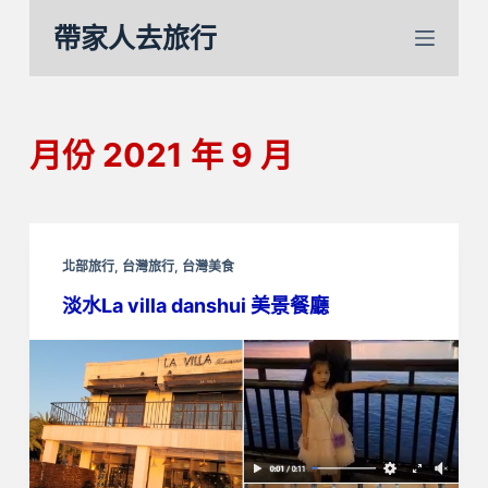
跳
帶家人去旅行
至
主
要
內
月份
2021 年 9 月
容
北部旅行
,
台灣旅行
,
台灣美食
淡水La villa danshui 美景餐廳