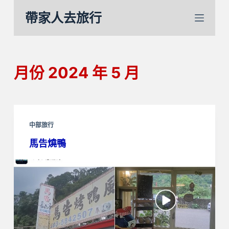
跳
帶家人去旅行
至
主
要
內
月份
2024 年 5 月
容
中部旅行
馬告燒鴨