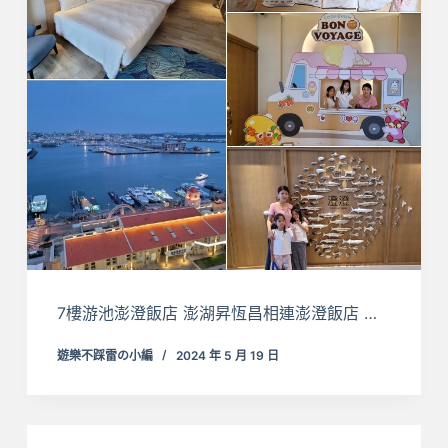
7樓游池澎澄飯店 澎湖昇恆昌相連澎澄飯店 …
遊樂不踩雷の小編
2024 年 5 月 19 日