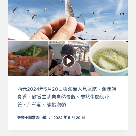
西元2024年5月20日東海無人島巡航、燕鷗餵
食秀、欣賞玄武岩自然景觀、炭烤生蠔與小
管、海葡萄、龍蝦泡麵
遊樂不踩雷の小編
2024 年 5 月 20 日