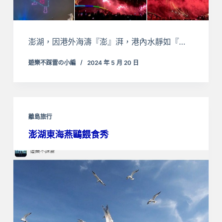
澎湖，因港外海濤『澎』湃，港內水靜如『…
遊樂不踩雷の小編
2024 年 5 月 20 日
離島旅行
澎湖東海燕鷗餵食秀