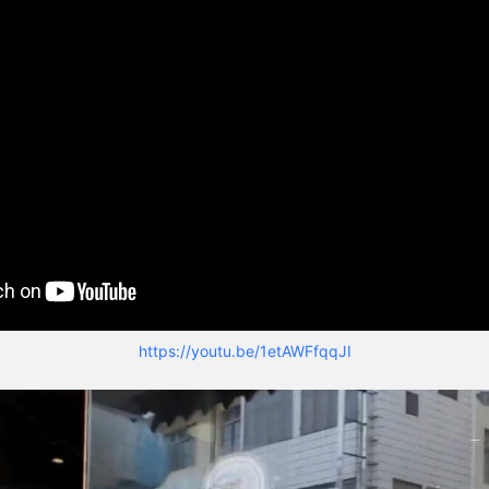
https://youtu.be/1etAWFfqqJI