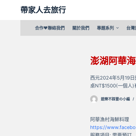
跳
帶家人去旅行
至
主
合作❤聯絡我們
關於我們
專題系列
台灣
要
內
容
澎湖阿華海
西元2024年5月1
桌NT$1500(一
遊樂不踩雷の小編
阿華漁村海鮮料理
https://www.faceb
服務項目: 需要預訂