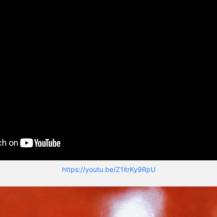
https://youtu.be/Z1itrKy9RpU