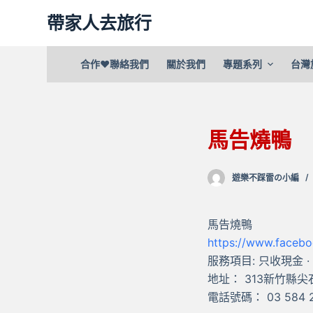
跳
帶家人去旅行
至
主
合作❤聯絡我們
關於我們
專題系列
台灣
要
內
容
馬告燒鴨
遊樂不踩雷の小編
馬告燒鴨
https://www.fac
服務項目: 只收現金 
地址： 313新竹縣尖
電話號碼： 03 584 