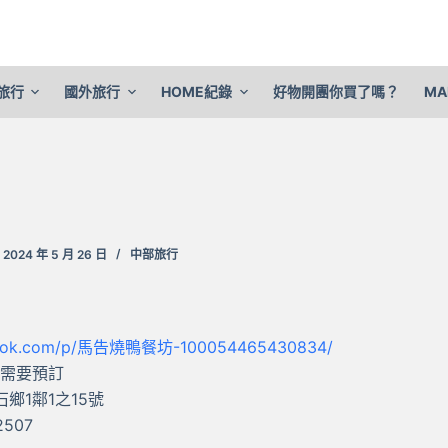
旅行
國外旅行
HOME紀錄
好物開團你買了嗎？
MA
2024 年 5 月 26 日
中部旅行
ebook.com/p/馬告燒鴨餐坊-100054465430834/
· 需要預訂
石鄉1鄰1之15號
2507