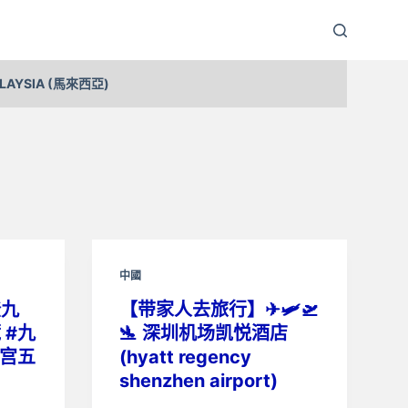
LAYSIA (馬來西亞)
中國
登九
【带家人去旅行】✈🛩️🛫
 #九
🛬 深圳机场凯悦酒店
岁宫五
(hyatt regency
shenzhen airport)