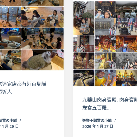
來這家店都有近百隻貓
超近人
九華山肉身寶殿, 肉身寶殿
歲宮五百羅…
踩雷の小編
遊樂不踩雷の小編
 1 月 29 日
2026 年 1 月 27 日