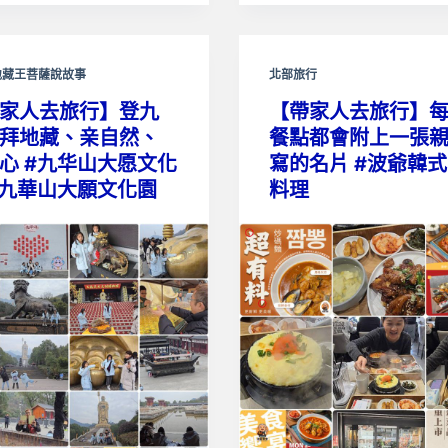
地藏王菩薩說故事
北部旅行
家人去旅行】登九
【帶家人去旅行】
拜地藏、亲自然、
餐點都會附上一張
心 #九华山大愿文化
寫的名片 #波爺韓
#九華山大願文化園
料理