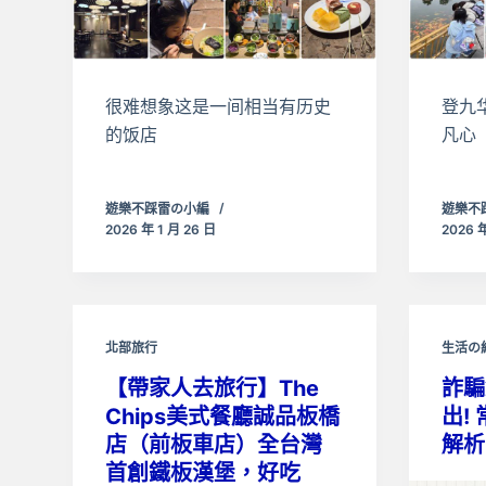
很难想象这是一间相当有历史
登九
的饭店
凡心
遊樂不踩雷の小編
遊樂不
2026 年 1 月 26 日
2026 年
北部旅行
生活の
【帶家人去旅行】The
詐騙
Chips美式餐廳誠品板橋
出!
店（前板車店）全台灣
解析
首創鐵板漢堡，好吃