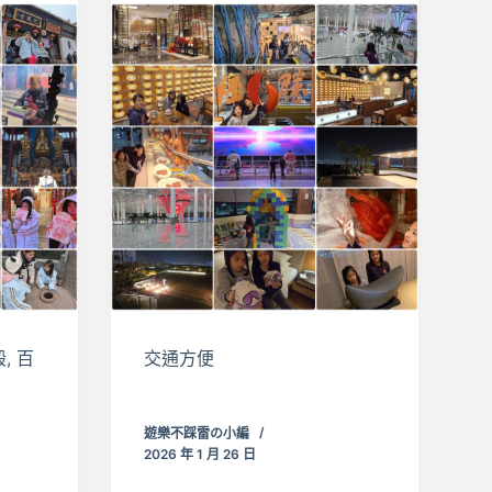
, 百
交通方便
遊樂不踩雷の小編
2026 年 1 月 26 日