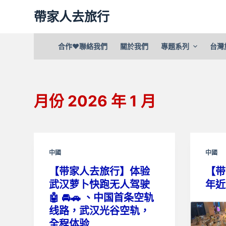
跳
帶家人去旅行
至
主
合作❤聯絡我們
關於我們
專題系列
台灣
要
內
容
月份
2026 年 1 月
中國
中國
【带家人去旅行】体验
【带
武汉萝卜快跑无人驾驶
年近
🤖 🚘🚗 、中国首条空轨
线路，武汉光谷空轨，
全程体验