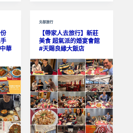
北部旅行
每份
【帶家人去旅行】新莊
親手
美食 超氣派的婚宴會館
式中華
#天賜良緣大飯店