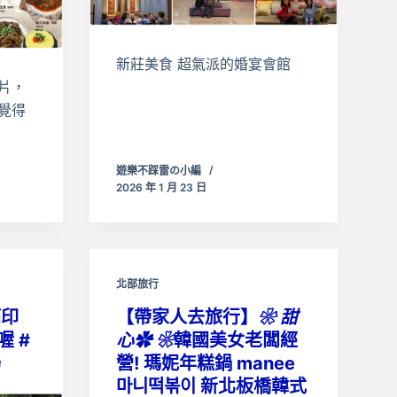
新莊美食 超氣派的婚宴會館
片，
覺得
遊樂不踩雷の小編
2026 年 1 月 23 日
北部旅行
拓印
【帶家人去旅行】
❀ 甜
喔 #
心✿ ❀
韓國美女老闆經
場
營! 瑪妮年糕鍋 manee
마니떡볶이 新北板橋韓式