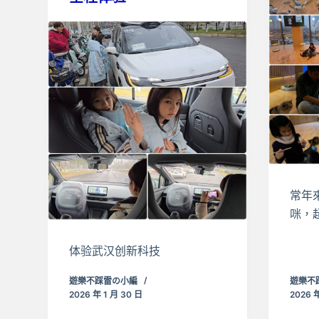
常年
咪，
体验武汉创新科技
遊樂不踩雷の小編
遊樂不
2026 年 1 月 30 日
2026 年