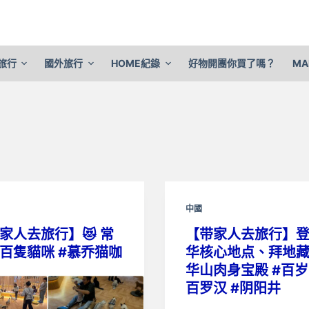
旅行
國外旅行
HOME紀錄
好物開團你買了嗎？
MA
中國
家人去旅行】😻 常
【带家人去旅行】
百隻貓咪 #慕乔猫咖
华核心地点、拜地藏
华山肉身宝殿 #百
百罗汉 #阴阳井