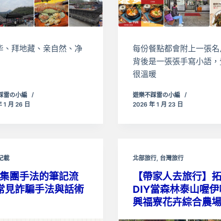
华、拜地藏、亲自然、净
每份餐點都會附上一張名
背後是一張張手寫小語，
很溫暖
踩雷の小編
遊樂不踩雷の小編
 1 月 26 日
2026 年 1 月 23 日
紀載
北部旅行
,
台灣旅行
集團手法的筆記流
【帶家人去旅行】
 常見詐騙手法與話術
DIY當森林泰山喔伊
興福寮花卉綜合農