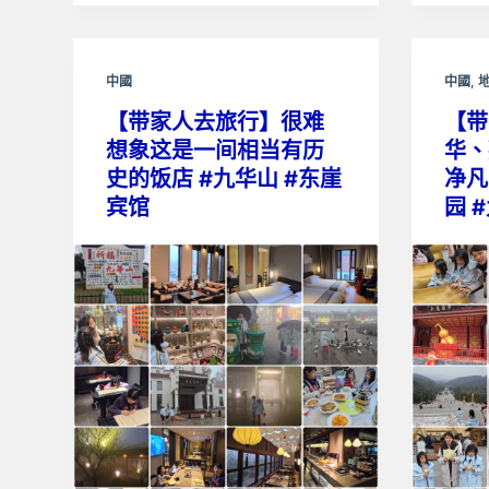
中國
中國
,
【带家人去旅行】很难
【带
想象这是一间相当有历
华、
史的饭店 #九华山 #东崖
净凡
宾馆
园 