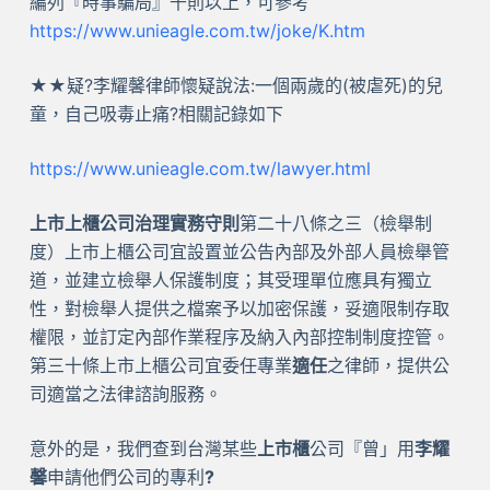
編列『時事騙局』千則以上，可參考
https://www.unieagle.com.tw/joke/K.htm
★★疑?李耀馨律師懷疑說法:一個兩歲的(被虐死)的兒
童，自己吸毒止痛?相關記錄如下
https://www.unieagle.com.tw/lawyer.html
上市上櫃公司治理實務守則
第二十八條之三（檢舉制
度）上市上櫃公司宜設置並公告內部及外部人員檢舉管
道，並建立檢舉人保護制度；其受理單位應具有獨立
性，對檢舉人提供之檔案予以加密保護，妥適限制存取
權限，並訂定內部作業程序及納入內部控制制度控管。
第三十條上市上櫃公司宜委任專業
適任
之律師，提供公
司適當之法律諮詢服務。
意外的是，我們查到台灣某些
上市櫃
公司『曾」用
李耀
馨
申請他們公司的專利
?