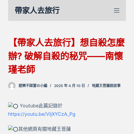
跳
帶家人去旅行
至
主
要
內
【帶家人去旅行】想自殺怎麼
容
辦? 破解自殺的秘咒——南懷
瑾老師
遊樂不踩雷の小編
2025 年 4 月 10 日
地藏王菩薩說故事
Youtube此篇記錄於
https://youtu.be/VljXYCzA_Pg
其他網頁有關地藏王菩薩