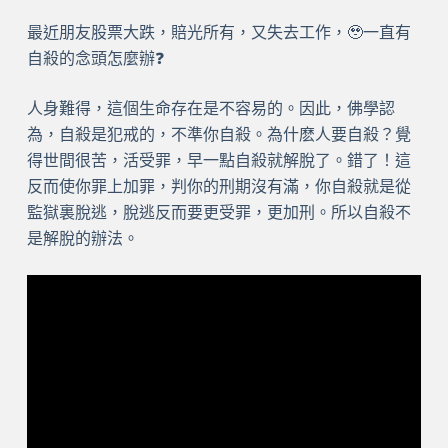
最近朋友股票大跌，賠光所有，又失去工作，🥹一直有
自殺的念頭怎麼辦❓
人身難得，這個生命存在是不容易的。因此，佛學認
為，自殺是犯戒的，不準你自殺。為什麽人要自殺？覺
得世間很苦，活受罪，早一點自殺就解脫了。錯了！這
反而使你罪上加罪，判你的刑期沒有滿，你自殺就是從
監獄裏脫逃，脫逃反而要更受罪，更加刑。所以自殺不
是解脫的辦法。