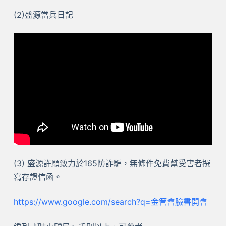
(2)盛源當兵日記
(3) 盛源許願致力於165防詐騙，無條件免費幫受害者撰
寫存證信函。
https://www.google.com/search?q=金管會臉書開會