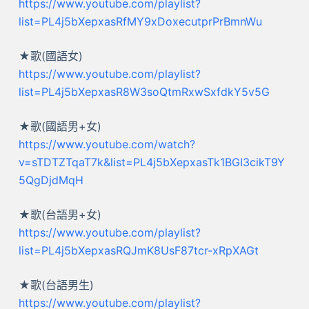
https://www.youtube.com/playlist?
list=PL4j5bXepxasRfMY9xDoxecutprPrBmnWu
★歌(國語女)
https://www.youtube.com/playlist?
list=PL4j5bXepxasR8W3soQtmRxwSxfdkY5v5G
★歌(國語男+女)
https://www.youtube.com/watch?
v=sTDTZTqaT7k&list=PL4j5bXepxasTk1BGI3cikT9Y
5QgDjdMqH
★歌(台語男+女)
https://www.youtube.com/playlist?
list=PL4j5bXepxasRQJmK8UsF87tcr-xRpXAGt
★歌(台語男生)
https://www.youtube.com/playlist?