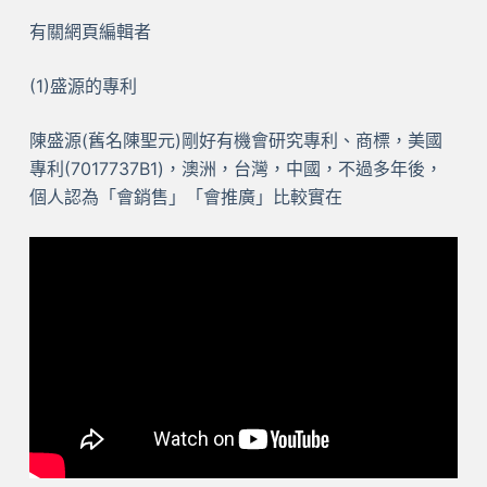
有關網頁編輯者
(1)盛源的專利
陳盛源(舊名陳聖元)剛好有機會研究專利、商標，美國
專利(7017737B1)，澳洲，台灣，中國，不過多年後，
個人認為「會銷售」「會推廣」比較實在