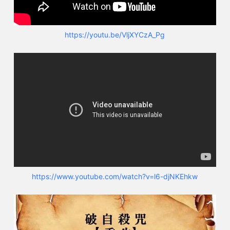
https://youtu.be/VljXYCzA_Pg
https://www.youtube.com/watch?v=l6-djNKEhkw