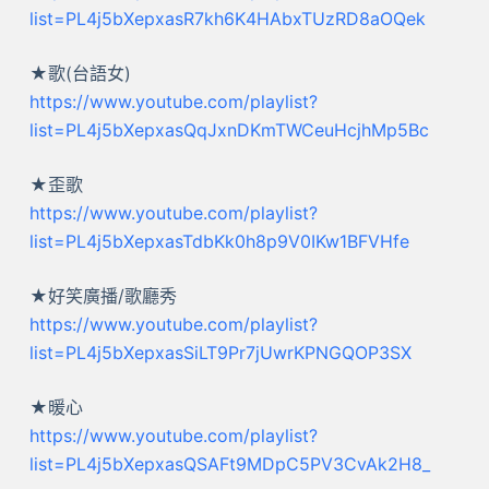
list=PL4j5bXepxasR7kh6K4HAbxTUzRD8aOQek
★歌(台語女)
https://www.youtube.com/playlist?
list=PL4j5bXepxasQqJxnDKmTWCeuHcjhMp5Bc
★歪歌
https://www.youtube.com/playlist?
list=PL4j5bXepxasTdbKk0h8p9V0IKw1BFVHfe
★好笑廣播/歌廳秀
https://www.youtube.com/playlist?
list=PL4j5bXepxasSiLT9Pr7jUwrKPNGQOP3SX
★暖心
https://www.youtube.com/playlist?
list=PL4j5bXepxasQSAFt9MDpC5PV3CvAk2H8_