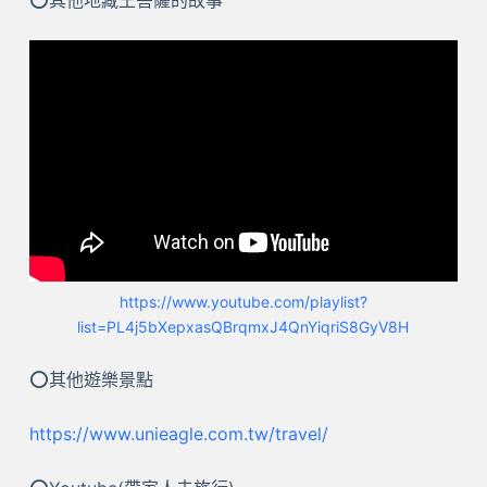
⭕其他地藏王菩薩的故事
https://www.youtube.com/playlist?
list=PL4j5bXepxasQBrqmxJ4QnYiqriS8GyV8H
⭕其他遊樂景點
https://www.unieagle.com.tw/travel/