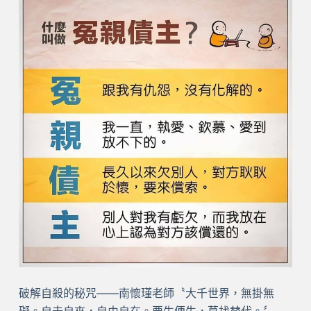
破解自殺的秘咒——南懷瑾老師〝大千世界，無掛無