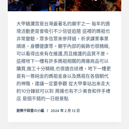
大甲鎮瀾宮是台灣最著名的廟宇之一 每年的遶
境活動更是會吸引不少信徒追隨 這裡的媽祖也
非常靈驗，眾多信眾來參拜過，祈求課業事業
順遂，身體健康等。廟宇內部的裝飾也很精緻,
可以看得出來有在維護,而且維護的品質不差。
這裡地下一樓有許多媽祖相關的周邊商品可以
購買,做工十分精緻,也很適合送禮，地下一樓更
是有一尊純金的媽祖金身以及媽祖在各個朝代
的神階，建議一定要參觀 從大甲車站出來走大
約10分鐘就可以到 周邊也有不少美食和伴手禮
店 是個不錯的一日遊景點
遊樂不踩雷の小編
2024 年 2 月 12 日