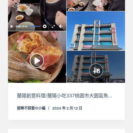
蘭陽創意料理/蘭陽小吃337桃園市大園區魚…
遊樂不踩雷の小編
2024 年 2 月 12 日