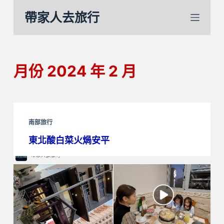
跳
帶家人去旅行
至
主
要
內
月份
2024 年 2 月
容
南部旅行
東北酸白菜火煱安平