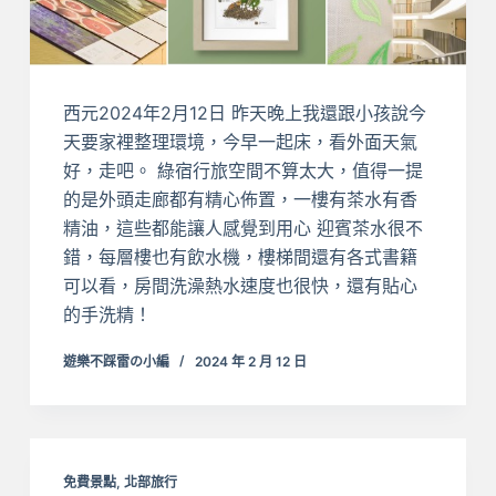
西元2024年2月12日 昨天晚上我還跟小孩說今
天要家裡整理環境，今早一起床，看外面天氣
好，走吧。 綠宿行旅空間不算太大，值得一提
的是外頭走廊都有精心佈置，一樓有茶水有香
精油，這些都能讓人感覺到用心 迎賓茶水很不
錯，每層樓也有飲水機，樓梯間還有各式書籍
可以看，房間洗澡熱水速度也很快，還有貼心
的手洗精！
遊樂不踩雷の小編
2024 年 2 月 12 日
免費景點
,
北部旅行