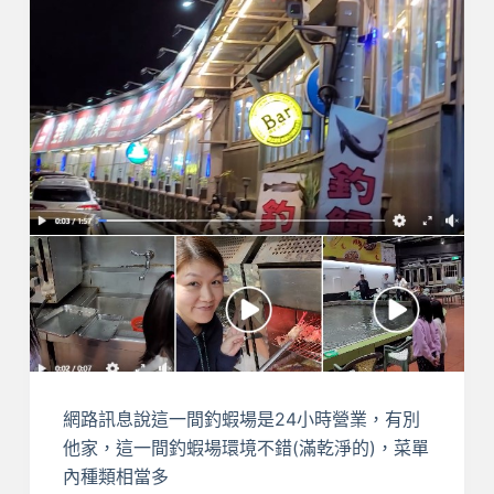
網路訊息說這一間釣蝦場是24小時營業，有別
他家，這一間釣蝦場環境不錯(滿乾淨的)，菜單
內種類相當多