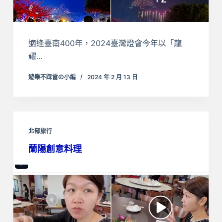
適逢臺南400年，2024臺灣燈會今年以「龍
耀…
遊樂不踩雷の小編
2024 年 2 月 13 日
北部旅行
蘭陽創意料理