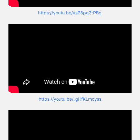
https://youtu.be/ysP8pg2-PBg
https://youtu.be/_gHfKLmcyss