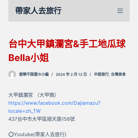
跳
帶家人去旅行
至
主
要
內
台中大甲鎮瀾宮&手工地瓜球
容
Bella小姐
遊樂不踩雷の小編
2024 年 2 月 12 日
中部旅行
,
台灣美食
大甲鎮瀾宮 （大甲媽）
https://www.facebook.com/Dajiamazu?
locale=zh_TW
437台中市大甲區順天路158號
⭕Youtube(帶家人去旅行)