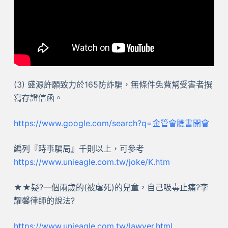
(3) 盛源許願致力於165防詐騙，無條件免費幫受害者撰
寫存證信函。
https://www.google.com/search?q=金管會臉書開會
編列『時事騙局』千則以上，可參考
https://www.unieagle.com.tw/joke/K.htm
★★疑?一個兩歲的(被虐死)的兒童，自己吸毒止痛?李
耀馨律師的說法?
https://www.unieagle.com.tw/lawyer.html