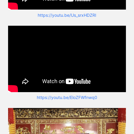
https://youtu.be/Us_srxHDZRI
https://youtu.be/EloZFWfnwq0