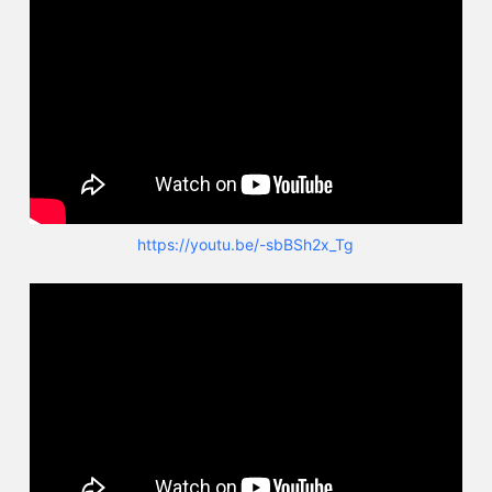
https://youtu.be/-sbBSh2x_Tg