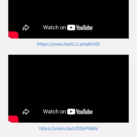
https://youtu.be/ILLLsmqKnHQ
https://youtu.be/zZt5bP9ll8s