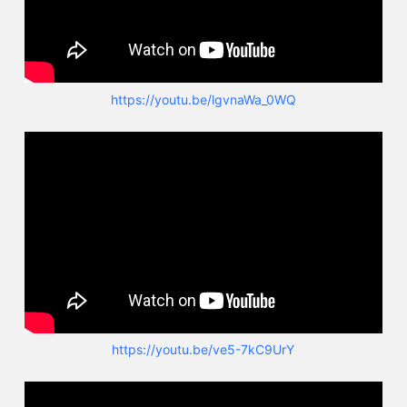
https://youtu.be/lgvnaWa_0WQ
https://youtu.be/ve5-7kC9UrY