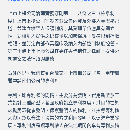
上市上櫃公司治理實務守則
第二十八條之三（檢舉制
度）上市上櫃公司宜設置並公告內部及外部人員檢舉管
道，並建立檢舉人保護制度；其受理單位應具有獨立
性，對檢舉人提供之檔案予以加密保護，妥適限制存取
權限，並訂定內部作業程序及納入內部控制制度控管。
第三十條上市上櫃公司宜委任專業
適任
之律師，提供公
司適當之法律諮詢服務。
意外的是，我們查到台灣某些
上市櫃
公司『曾」用
李耀
馨
申請他們公司的專利
?
專利，即專利權的簡稱，主要分為發明、實用新型及工
業設計三種類型。各國政府設立專利制度，其目的在於
鼓勵民眾從事發明，保護發明人的權利，並指導專利權
人與民眾以合法、適當的方式利用發明，以促進產業發
展。專利制度是讓專利權人在法定期間內享有專利技術