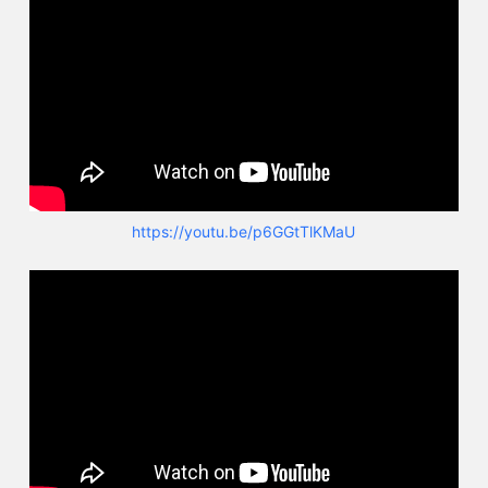
https://youtu.be/p6GGtTlKMaU