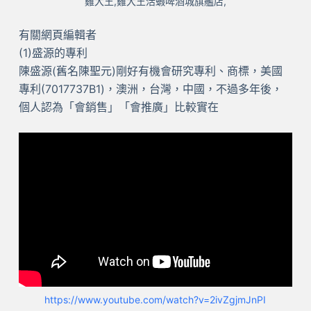
雞大王,雞大王活蝦啤酒城旗艦店,
有關網頁編輯者
(1)盛源的專利
陳盛源(舊名陳聖元)剛好有機會研究專利、商標，美國
專利(7017737B1)，澳洲，台灣，中國，不過多年後，
個人認為「會銷售」「會推廣」比較實在
https://www.youtube.com/watch?v=2ivZgjmJnPI