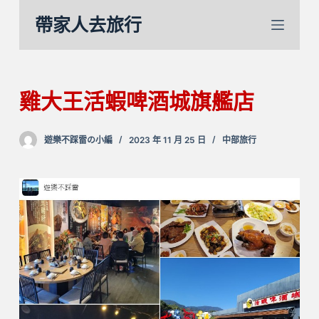
跳
帶家人去旅行
至
主
要
內
雞大王活蝦啤酒城旗艦店
容
遊樂不踩雷の小編
2023 年 11 月 25 日
中部旅行