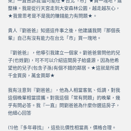
來』一直告訴我:盡可能在★台北「市」★買一塊地，建
整棟。我是從行天宮走到大安森林公園，越走越灰心，
★我曾思考是不是我的賺錢能力有問題★。
貴人『劉爸爸』知道這件事之後，他建議我問『那個長
輩』自己有沒有能力在台北「市」買一塊地。
『劉爸爸』，他導引我建立一個家。劉爸爸曾問他的兒
子(也姓劉)，可不可以介紹這間房子給盛源，因為他希
望他的兒子(包含子孫)有個不錯的鄰居。★這就是所謂
千金買房，萬金買鄰★
我有注意到『劉爸爸』，他為人相當客氣、低調，對我
這個晚輩相當提攜。對我這個「常有問題」的晚輩，幾
乎有問必答。我『一直』問劉爸爸為什麼你選這房子，
他細心回答
(1)他『多年尋找』，這些比價性相當高，價格合理。