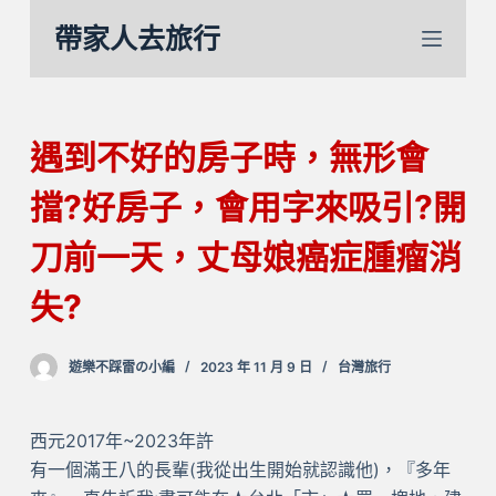
跳
帶家人去旅行
至
主
要
內
遇到不好的房子時，無形會
容
擋?好房子，會用字來吸引?開
刀前一天，丈母娘癌症腫瘤消
失?
遊樂不踩雷の小編
2023 年 11 月 9 日
台灣旅行
西元2017年~2023年許
有一個滿王八的長輩(我從出生開始就認識他)，『多年