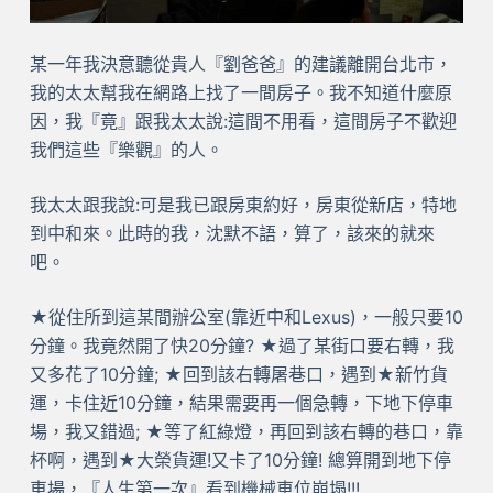
某一年我決意聽從貴人『劉爸爸』的建議離開台北市，
我的太太幫我在網路上找了一間房子。我不知道什麼原
因，我『竟』跟我太太說:這間不用看，這間房子不歡迎
我們這些『樂觀』的人。
我太太跟我說:可是我已跟房東約好，房東從新店，特地
到中和來。此時的我，沈默不語，算了，該來的就來
吧。
★從住所到這某間辦公室(靠近中和Lexus)，一般只要10
分鐘。我竟然開了快20分鐘? ★過了某街口要右轉，我
又多花了10分鐘; ★回到該右轉屠巷口，遇到★新竹貨
運，卡住近10分鐘，結果需要再一個急轉，下地下停車
場，我又錯過; ★等了紅綠燈，再回到該右轉的巷口，靠
杯啊，遇到★大榮貨運!又卡了10分鐘! 總算開到地下停
車場，『人生第一次』看到機械車位崩塌!!!