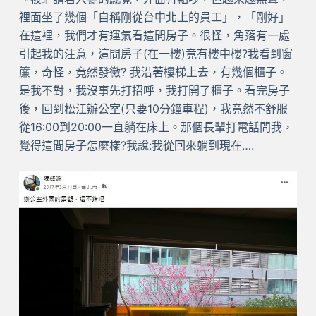
裡面坐了幾個「自稱剛從台中北上的員工」，「剛好」
在這裡，我們才有運氣看這間房子。很怪，角落有一處
引起我的注意，這間房子(在一樓)竟有樓中樓?我看到窗
簾，奇怪，竟然發黴? 我沿著樓梯上去，有幾個櫃子。
是我不對，我沒事先打招呼，我打開了櫃子。看完房子
後，回到松江辦公室(只要10分鐘車程)，我竟然不舒服
從16:00到20:00一直躺在床上。那個長輩打電話問我，
覺得這間房子怎麼樣?我說:我從回來躺到現在….