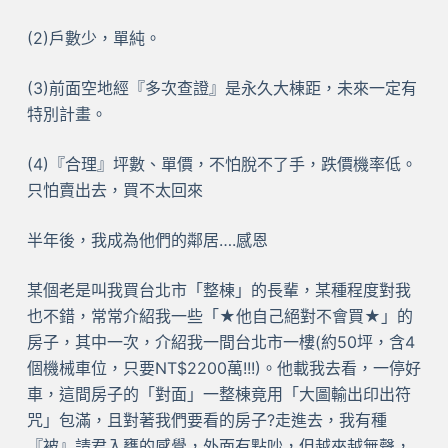
(2)戶數少，單純。
(3)前面空地經『多次查證』是永久大棟距，未來一定有
特別計畫。
(4)『合理』坪數、單價，不怕脫不了手，跌價機率低。
只怕賣出去，買不太回來
半年後，我成為他們的鄰居….感恩
某個老是叫我買台北市「整棟」的長輩，某種程度對我
也不錯，常常介紹我一些「★他自己絕對不會買★」的
房子，其中一次，介紹我一間台北市一樓(約50坪，含4
個機械車位，只要NT$2200萬!!!)。他載我去看，一停好
車，這間房子的「對面」一整棟竟用「大圖輸出印出符
咒」包滿，且對著我們要看的房子?走進去，我有種
『被』請君入甕的感覺，外面有點吵，但越來越無聲，