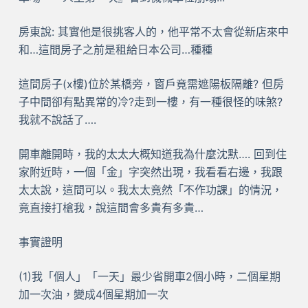
房東說: 其實他是很挑客人的，他平常不太會從新店來中
和…這間房子之前是租給日本公司…種種
這間房子(x樓)位於某橋旁，窗戶竟需遮陽板隔離? 但房
子中間卻有點異常的冷?走到一樓，有一種很怪的味煞?
我就不說話了….
開車離開時，我的太太大概知道我為什麼沈默…. 回到住
家附近時，一個「金」字突然出現，我看看右邊，我跟
太太說，這間可以。我太太竟然「不作功課」的情況，
竟直接打槍我，說這間會多貴有多貴…
事實證明
(1)我「個人」「一天」最少省開車2個小時，二個星期
加一次油，變成4個星期加一次