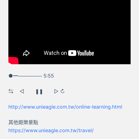
●━─────── 5:55
⇆ ㅤ◁ ㅤㅤ❚❚ ㅤㅤ▷ ↻
http://www.unieagle.com.tw/online-learning.html
其他遊樂景點
https://www.unieagle.com.tw/travel/