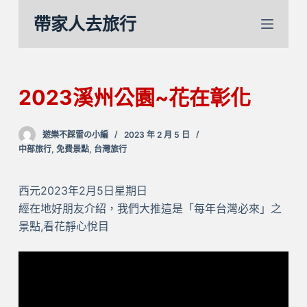
跳
帶家人去旅行
至
主
要
內
2023溪州公園~花在彰化
容
遊樂不踩雷の小編
2023 年 2 月 5 日
中部旅行
,
免費景點
,
台灣旅行
西元2023年2月5日星期日
經在地好朋友介紹，我們大推這是「每年台灣必來」之
景點,看花靜心悅目