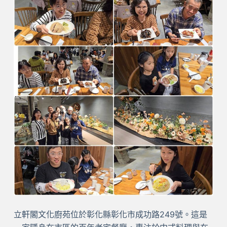
立軒閣文化廚苑位於彰化縣彰化市成功路249號。這是