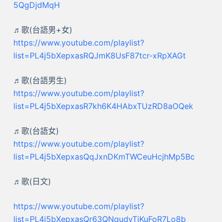
5QgDjdMqH
♬歌(台語男+女)
https://www.youtube.com/playlist?
list=PL4j5bXepxasRQJmK8UsF87tcr-xRpXAGt
♬歌(台語男生)
https://www.youtube.com/playlist?
list=PL4j5bXepxasR7kh6K4HAbxTUzRD8aOQek
♬歌(台語女)
https://www.youtube.com/playlist?
list=PL4j5bXepxasQqJxnDKmTWCeuHcjhMp5Bc
♬歌(日文)
https://www.youtube.com/playlist?
list=PL4j5bXepxasQr63QNqudyTjKuFoR7Lo8b