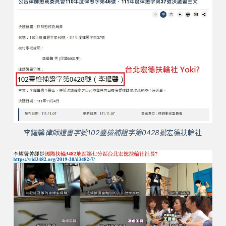
李耀馨
律師證書字號102臺檢補證字第0428號
宏德扶輪社