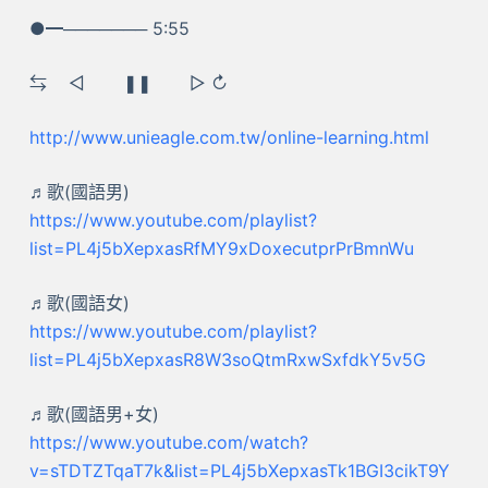
●━─────── 5:55
⇆ ㅤ◁ ㅤㅤ❚❚ ㅤㅤ▷ ↻
http://www.unieagle.com.tw/online-learning.html
♬歌(國語男)
https://www.youtube.com/playlist?
list=PL4j5bXepxasRfMY9xDoxecutprPrBmnWu
♬歌(國語女)
https://www.youtube.com/playlist?
list=PL4j5bXepxasR8W3soQtmRxwSxfdkY5v5G
♬歌(國語男+女)
https://www.youtube.com/watch?
v=sTDTZTqaT7k&list=PL4j5bXepxasTk1BGI3cikT9Y