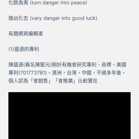
化險為夷 (turn danger into peace)
逢凶化吉 (vary danger into good luck)
有關網頁編輯者
(1)盛源的專利
陳盛源(舊名陳聖元)剛好有機會研究專利、商標，美國
專利(7017737B1)，澳洲，台灣，中國，不過多年後，
個人認為「會銷售」「會推廣」比較實在