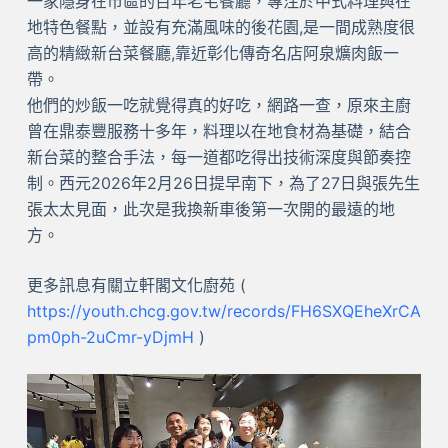
一家隱身在市區的百年老宅餐廳，專注於中式料理與在
地特色餐點，並設有充滿風味的後花園,是一間成熟度很
高的精緻新台菜餐廳,靠近彰化傳奇名店阿泉爌肉飯一
帶。
他們的炒飯一吃就覺得真的好吃，網路一查，原來主廚
曾在鼎泰豐服務十多年，料理以在地食材為基礎，結合
新台菜的整合手法，每一道都吃得出技術深度與節奏控
制。西元2026年2月26日提早南下，為了27日與張先生
張太太見面，此次是我換新車後第一次開的最遠的地
方。
更多訊息有關立軒閣文化廚苑 (
https://youth.chcg.gov.tw/records/FH6SXQEheXrCA
pm0ph-2uCmr-yDjmH
)