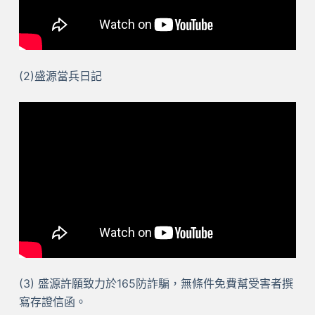
(2)盛源當兵日記
(3) 盛源許願致力於165防詐騙，無條件免費幫受害者撰
寫存證信函。