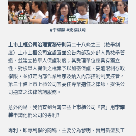
#李耀馨 #宏德扶輪
上市上櫃公司治理實務守則
第二十八條之三（檢舉制
度）上市上櫃公司宜設置並公告內部及外部人員檢舉管
道，並建立檢舉人保護制度；其受理單位應具有獨立
性，對檢舉人提供之檔案予以加密保護，妥適限制存取
權限，並訂定內部作業程序及納入內部控制制度控管。
第三十條上市上櫃公司宜委任專業
適任
之律師，提供公
司適當之法律諮詢服務。
意外的是，我們查到台灣某些
上市櫃
公司『曾」用
李耀
馨
申請他們公司的專利
?
專利，即專利權的簡稱，主要分為發明、實用新型及工