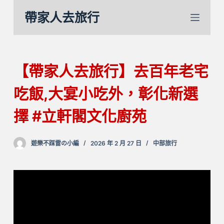
跳
帶家人去旅行
至
主
要
內
【帶家人去旅行】去百年老宅
容
吃飯,大宴小吃外，彰化新選
擇 #立軒閣文化廚苑
遊樂不踩雷の小編
2026 年 2 月 27 日
中部旅行