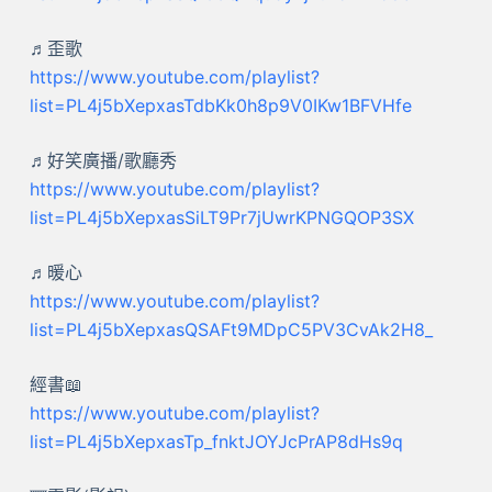
♬歪歌
https://www.youtube.com/playlist?
list=PL4j5bXepxasTdbKk0h8p9V0IKw1BFVHfe
♬好笑廣播/歌廳秀
https://www.youtube.com/playlist?
list=PL4j5bXepxasSiLT9Pr7jUwrKPNGQOP3SX
♬暖心
https://www.youtube.com/playlist?
list=PL4j5bXepxasQSAFt9MDpC5PV3CvAk2H8_
經書📖
https://www.youtube.com/playlist?
list=PL4j5bXepxasTp_fnktJOYJcPrAP8dHs9q