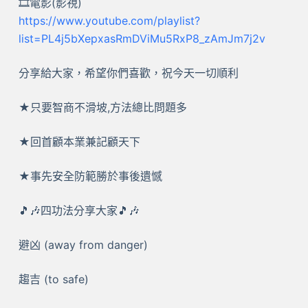
🎞️電影(影視)
https://www.youtube.com/playlist?
list=PL4j5bXepxasRmDViMu5RxP8_zAmJm7j2v
分享給大家，希望你們喜歡，祝今天一切順利
★只要智商不滑坡,方法總比問題多
★回首顧本業兼記顧天下
★事先安全防範勝於事後遺憾
🎵🎶四功法分享大家🎵🎶
避凶 (away from danger)
趨吉 (to safe)