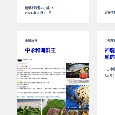
遊樂不踩雷の小編
2024 年 3 月 10 日
遊樂不
中部旅行
中部旅
中永和海鮮王
神龍
尾的
….神
&#8