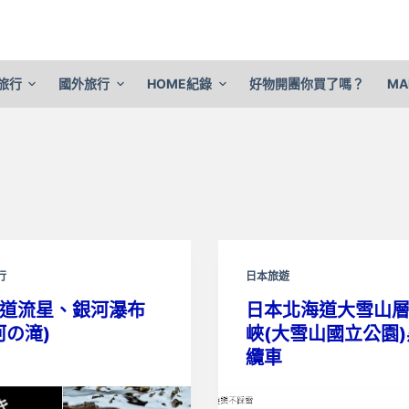
旅行
國外旅行
HOME紀錄
好物開團你買了嗎？
MA
行
日本旅遊
道流星、銀河瀑布
日本北海道大雪山
河の滝)
峽(大雪山國立公園
纜車