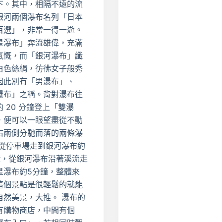
下。其中，相隔不遠的流
銀河兩個瀑布名列「日本
百選」，非常一得一遊。
星瀑布」奔流雄偉，充滿
氣慨，而「銀河瀑布」纖
白色絲絹，彷彿女子般秀
因此別有「男瀑布」、
瀑布」之稱。背對瀑布往
 20 分鐘登上「雙瀑
，便可以一眼望盡從不動
右兩側分馳而落的兩條瀑
 從停車場走到銀河瀑布約
鐘，從銀河瀑布沿著溪流走
星瀑布約5分鐘，整體來
這個景點是很輕鬆的就能
自然美景，大推。 瀑布的
有購物商店，中間有個