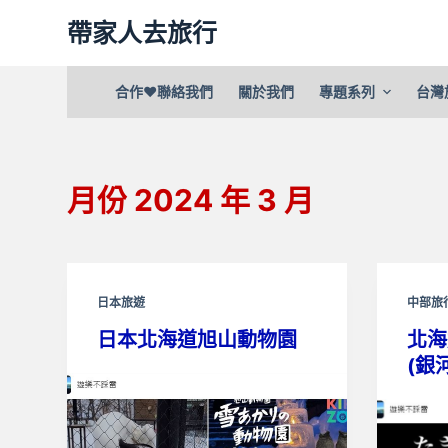
跳
帶家人去旅行
至
主
合作❤聯絡我們
關於我們
專題系列
台灣
要
內
容
月份
2024 年 3 月
日本旅遊
中部旅
日本北海道旭山動物園
北海
(銀