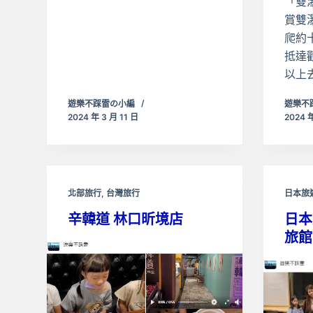
「雙
賞雙
爬約
抵達
以上
遊樂不踩雷の小編
遊樂不
2024 年 3 月 11 日
2024 年
北部旅行
,
台灣旅行
日本旅
辛韓道 林口昕境店
日本
旅