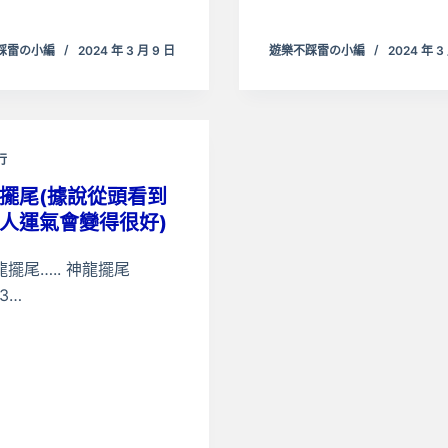
踩雷の小編
2024 年 3 月 9 日
遊樂不踩雷の小編
2024 年 3
行
擺尾(據說從頭看到
人運氣會變得很好)
龍擺尾….. 神龍擺尾
23…