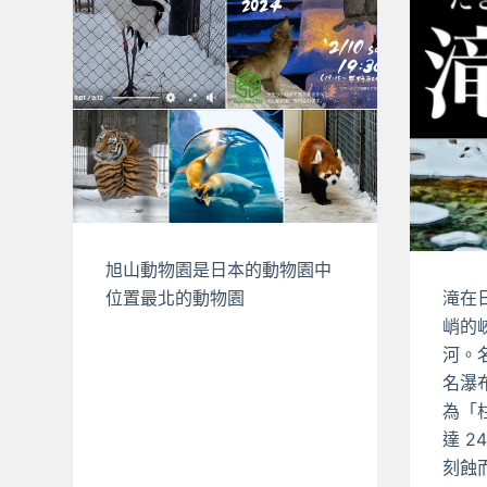
旭山動物園是日本的動物園中
位置最北的動物園
滝在
峭的
河。
名瀑
為「
達 
刻蝕