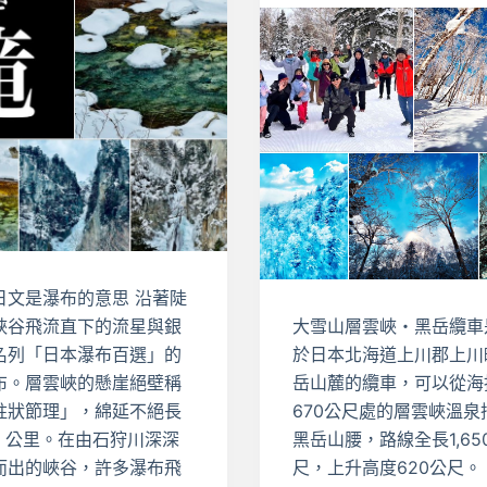
日文是瀑布的意思 沿著陡
峽谷飛流直下的流星與銀
大雪山層雲峽・黑岳纜車
名列「日本瀑布百選」的
於日本北海道上川郡上川
布。層雲峽的懸崖絕壁稱
岳山麓的纜車，可以從海
柱狀節理」，綿延不絕長
670公尺處的層雲峽溫泉
24 公里。在由石狩川深深
黑岳山腰，路線全長1,65
而出的峽谷，許多瀑布飛
尺，上升高度620公尺。