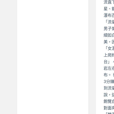
流直
星、
瀑布
「流
男子
細如
美，
「女
上爬約
台」
岩左
布。
3分
到流
說，
飽覽
對面