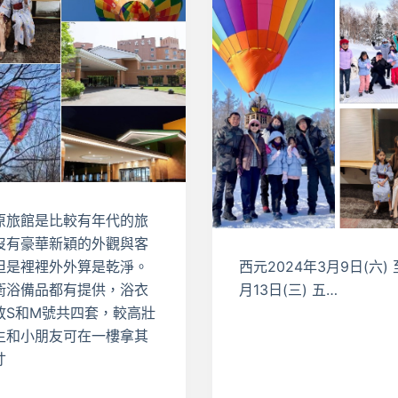
原旅館是比較有年代的旅
沒有豪華新穎的外觀與客
但是裡裡外外算是乾淨。
西元2024年3月9日(六) 
衛浴備品都有提供，浴衣
月13日(三) 五…
放S和M號共四套，較高壯
生和小朋友可在一樓拿其
寸