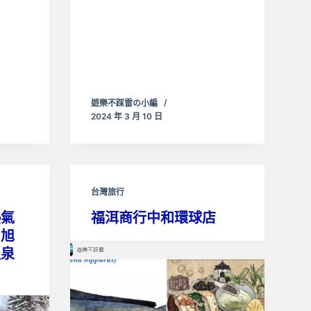
遊樂不踩雷の小編
2024 年 3 月 10 日
台灣旅行
熱氣
福洱商行中和環球店
、旭
溫泉