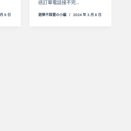
送訂單電話接不完...
 月 9 日
遊樂不踩雷の小編
2024 年 3 月 8 日