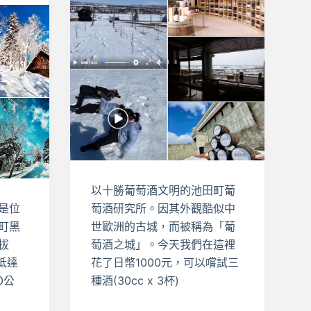
以十勝葡萄酒文明的池田町葡
是位
萄酒研究所。因其外觀酷似中
町黑
世歐洲的古城，而被稱為「葡
拔
萄酒之城」。今天我們在這裡
抵達
花了日幣1000元，可以嚐試三
0公
種酒(30cc x 3杯)