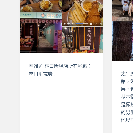
辛韓道 林口昕境店所在地點：
林口昕境廣…
太平
館，
房，
基本
是擺
的男
他尺