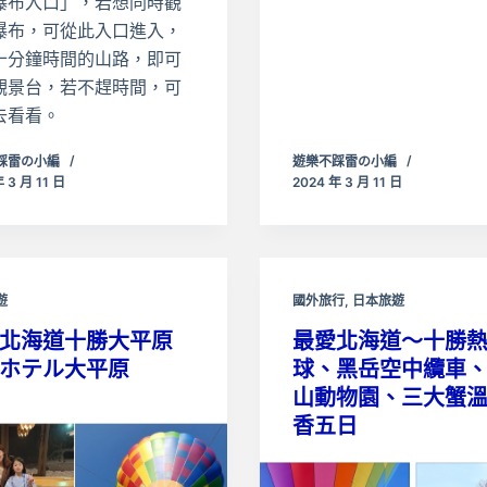
瀑布入口」，若想同時觀
瀑布，可從此入口進入，
十分鐘時間的山路，即可
觀景台，若不趕時間，可
去看看。
踩雷の小編
遊樂不踩雷の小編
 3 月 11 日
2024 年 3 月 11 日
遊
國外旅行
,
日本旅遊
北海道十勝大平原
最愛北海道～十勝
館ホテル大平原
球、黑岳空中纜車
山動物園、三大蟹
香五日