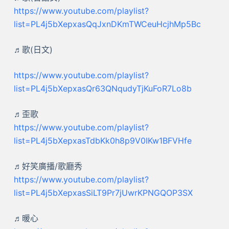
https://www.youtube.com/playlist?
list=PL4j5bXepxasQqJxnDKmTWCeuHcjhMp5Bc
♬歌(日文)
https://www.youtube.com/playlist?
list=PL4j5bXepxasQr63QNqudyTjKuFoR7Lo8b
♬歪歌
https://www.youtube.com/playlist?
list=PL4j5bXepxasTdbKk0h8p9V0IKw1BFVHfe
♬好笑廣播/歌廳秀
https://www.youtube.com/playlist?
list=PL4j5bXepxasSiLT9Pr7jUwrKPNGQOP3SX
♬暖心