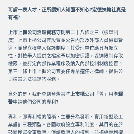
可謂一表人才，正所謂知人知面不知心?宏德扶輪社真是
有福
?
上市上櫃公司治理實務守則
第二十八條之三（檢舉制
度）上市上櫃公司宜設置並公告內部及外部人員檢舉管
道，並建立檢舉人保護制度；其受理單位應具有獨立
性，對檢舉人提供之檔案予以加密保護，妥適限制存取
權限，並訂定內部作業程序及納入內部控制制度控管。
第三十條上市上櫃公司宜委任專業
適任
之律師，提供公
司適當之法律諮詢服務。
意外的是，我們查到台灣某些
上市櫃
公司『曾」用
李耀
馨
申請他們公司的專利
?
專利，即專利權的簡稱，主要分為發明、實用新型及工
業設計三種類型。各國政府設立專利制度，其目的在於
鼓勵民眾從事發明，保護發明人的權利，並指導專利權