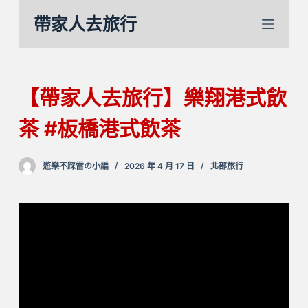
跳
帶家人去旅行
至
主
要
內
【帶家人去旅行】樂翔港式飲
容
茶 #板橋港式飲茶
遊樂不踩雷の小編
2026 年 4 月 17 日
北部旅行