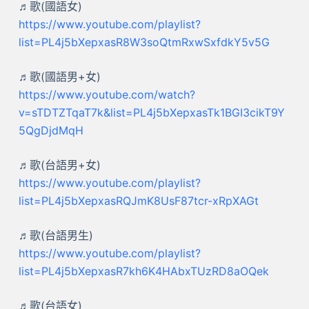
♬歌(國語女)
https://www.youtube.com/playlist?
list=PL4j5bXepxasR8W3soQtmRxwSxfdkY5v5G
♬歌(國語男+女)
https://www.youtube.com/watch?
v=sTDTZTqaT7k&list=PL4j5bXepxasTk1BGI3cikT9Y
5QgDjdMqH
♬歌(台語男+女)
https://www.youtube.com/playlist?
list=PL4j5bXepxasRQJmK8UsF87tcr-xRpXAGt
♬歌(台語男生)
https://www.youtube.com/playlist?
list=PL4j5bXepxasR7kh6K4HAbxTUzRD8aOQek
♬歌(台語女)