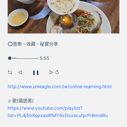
⭕音樂、收藏、秘寶分享
●━─────── 5:55
⇆ ㅤ◁ ㅤㅤ❚❚ ㅤㅤ▷ ↻
http://www.unieagle.com.tw/online-learning.html
♬歌(國語男)
https://www.youtube.com/playlist?
list=PL4j5bXepxasRfMY9xDoxecutprPrBmnWu