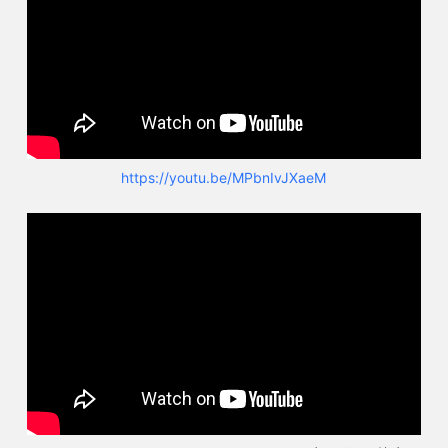
https://youtu.be/MPbnIvJXaeM