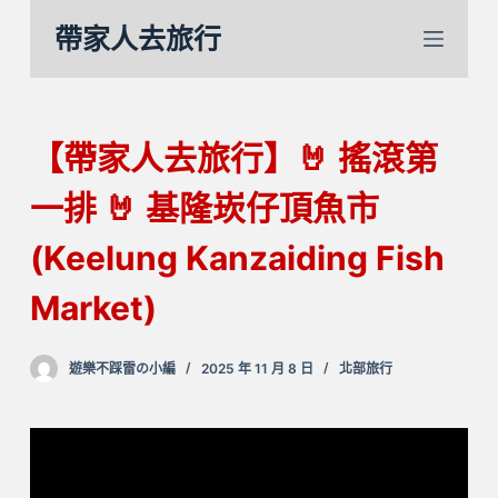
跳
帶家人去旅行
至
主
要
內
【帶家人去旅行】🤘 搖滾第
容
一排 🤘 基隆崁仔頂魚市
(Keelung Kanzaiding Fish
Market)
遊樂不踩雷の小編
2025 年 11 月 8 日
北部旅行