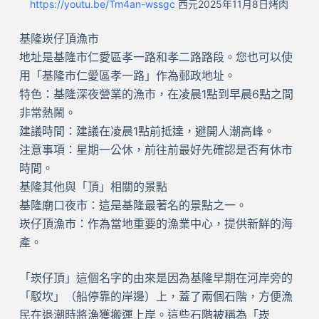
https://youtu.be/Tm4an-wssgc
西元2025年11月8日烤肉
基隆崁仔頂漁市
地址是基隆市仁愛區孝一路和孝二路路段。您也可以使
用「基隆市仁愛區孝一路」作為郵政地址。
特色：基隆深夜營業的漁市，在凌晨1點到早晨6點之間
非常熱鬧。
建議時間：建議在凌晨1點前抵達，避開人潮高峰。
注意事項：星期一公休，前往前最好先確認是否有休市
時間。
基隆其他與「頂」相關的景點
基隆廟口夜市：這是基隆最著名的景點之一。
崁仔頂漁市：作為當地重要的漁業中心，提供新鮮的海
產。
「崁仔頂」這個名字的由來是因為基隆早期在河岸旁的
「駁坎」（船停靠的岸邊）上，蓋了兩個石階，方便漁
民在退潮時將漁獲搬運上岸。這些石階被稱為「崁