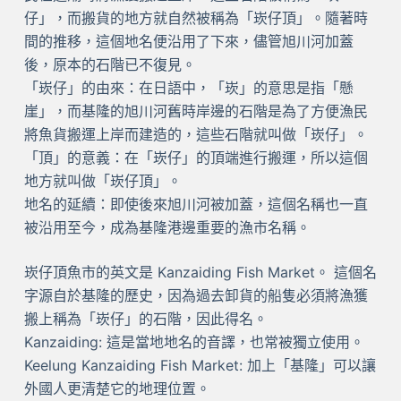
仔」，而搬貨的地方就自然被稱為「崁仔頂」。隨著時
間的推移，這個地名便沿用了下來，儘管旭川河加蓋
後，原本的石階已不復見。
「崁仔」的由來：在日語中，「崁」的意思是指「懸
崖」，而基隆的旭川河舊時岸邊的石階是為了方便漁民
將魚貨搬運上岸而建造的，這些石階就叫做「崁仔」。
「頂」的意義：在「崁仔」的頂端進行搬運，所以這個
地方就叫做「崁仔頂」。
地名的延續：即使後來旭川河被加蓋，這個名稱也一直
被沿用至今，成為基隆港邊重要的漁市名稱。
崁仔頂魚市的英文是 Kanzaiding Fish Market。 這個名
字源自於基隆的歷史，因為過去卸貨的船隻必須將漁獲
搬上稱為「崁仔」的石階，因此得名。
Kanzaiding: 這是當地地名的音譯，也常被獨立使用。
Keelung Kanzaiding Fish Market: 加上「基隆」可以讓
外國人更清楚它的地理位置。