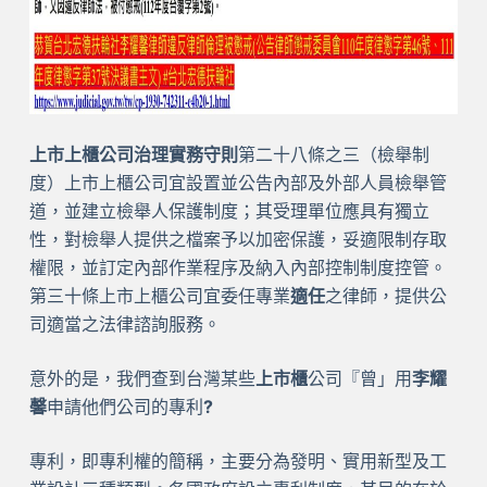
上市上櫃公司治理實務守則
第二十八條之三（檢舉制
度）上市上櫃公司宜設置並公告內部及外部人員檢舉管
道，並建立檢舉人保護制度；其受理單位應具有獨立
性，對檢舉人提供之檔案予以加密保護，妥適限制存取
權限，並訂定內部作業程序及納入內部控制制度控管。
第三十條上市上櫃公司宜委任專業
適任
之律師，提供公
司適當之法律諮詢服務。
意外的是，我們查到台灣某些
上市櫃
公司『曾」用
李耀
馨
申請他們公司的專利
?
專利，即專利權的簡稱，主要分為發明、實用新型及工