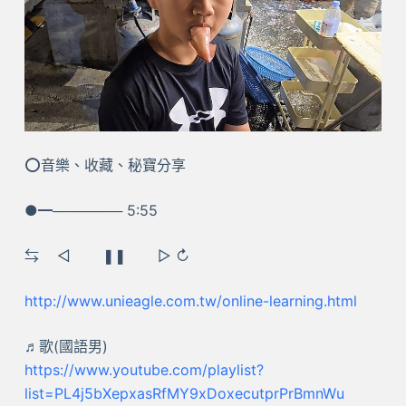
⭕音樂、收藏、秘寶分享
●━─────── 5:55
⇆ ㅤ◁ ㅤㅤ❚❚ ㅤㅤ▷ ↻
http://www.unieagle.com.tw/online-learning.html
♬歌(國語男)
https://www.youtube.com/playlist?
list=PL4j5bXepxasRfMY9xDoxecutprPrBmnWu