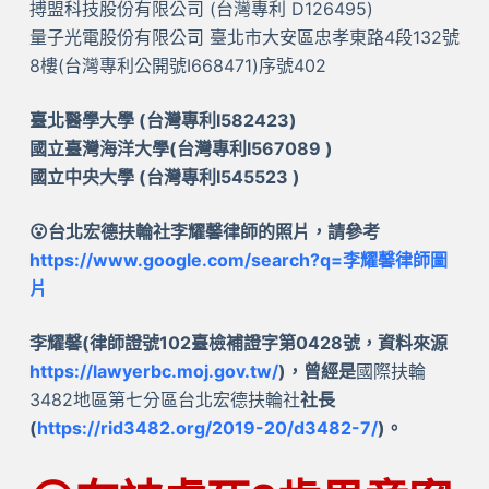
搏盟科技股份有限公司 (台灣專利 D126495)
量子光電股份有限公司 臺北市大安區忠孝東路4段132號
8樓(台灣專利公開號I668471)序號402
臺北醫學大學 (台灣專利I582423)
國立臺灣海洋大學(台灣專利I567089 )
國立中央大學 (台灣專利I545523 )
😮台北宏德扶輪社李耀馨律師的照片，請參考
https://www.google.com/search?q=李耀馨律師圖
片
李耀馨(律師證號102臺檢補證字第0428號，資料來源
https://lawyerbc.moj.gov.tw/
)，曾經是
國際扶輪
3482地區第七分區台北宏德扶輪社
社長
(
https://rid3482.org/2019-20/d3482-7/
)。