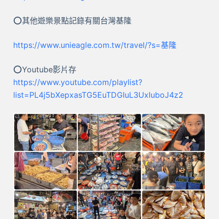
⭕其他遊樂景點記錄有關台灣基隆
https://www.unieagle.com.tw/travel/?s=基隆
⭕Youtube影片存
https://www.youtube.com/playlist?
list=PL4j5bXepxasTG5EuTDGIuL3UxIuboJ4z2