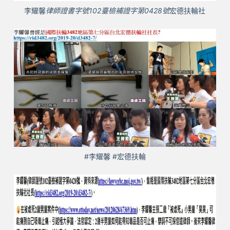
李耀馨
律師證書字號102臺檢補證字第0428號
宏德扶輪社
#李耀馨 #宏德扶輪