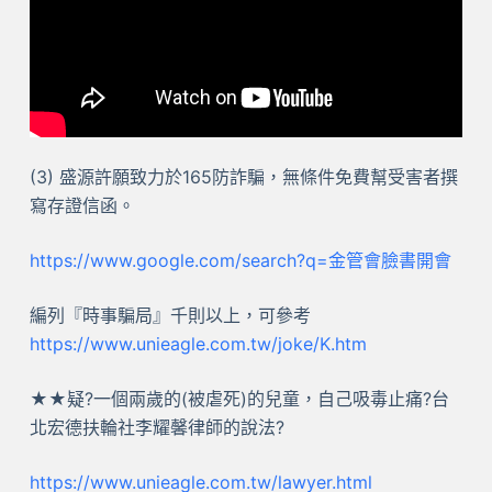
(3) 盛源許願致力於165防詐騙，無條件免費幫受害者撰
寫存證信函。
https://www.google.com/search?q=金管會臉書開會
編列『時事騙局』千則以上，可參考
https://www.unieagle.com.tw/joke/K.htm
★★疑?一個兩歲的(被虐死)的兒童，自己吸毒止痛?台
北宏德扶輪社李耀馨律師的說法?
https://www.unieagle.com.tw/lawyer.html