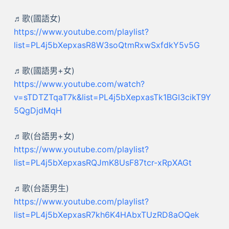
♬歌(國語女)
https://www.youtube.com/playlist?
list=PL4j5bXepxasR8W3soQtmRxwSxfdkY5v5G
♬歌(國語男+女)
https://www.youtube.com/watch?
v=sTDTZTqaT7k&list=PL4j5bXepxasTk1BGI3cikT9Y
5QgDjdMqH
♬歌(台語男+女)
https://www.youtube.com/playlist?
list=PL4j5bXepxasRQJmK8UsF87tcr-xRpXAGt
♬歌(台語男生)
https://www.youtube.com/playlist?
list=PL4j5bXepxasR7kh6K4HAbxTUzRD8aOQek