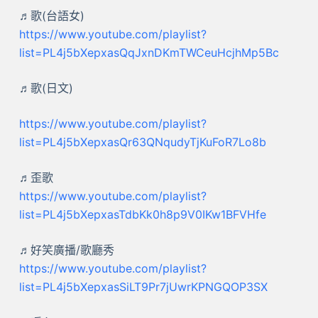
♬歌(台語女)
https://www.youtube.com/playlist?
list=PL4j5bXepxasQqJxnDKmTWCeuHcjhMp5Bc
♬歌(日文)
https://www.youtube.com/playlist?
list=PL4j5bXepxasQr63QNqudyTjKuFoR7Lo8b
♬歪歌
https://www.youtube.com/playlist?
list=PL4j5bXepxasTdbKk0h8p9V0IKw1BFVHfe
♬好笑廣播/歌廳秀
https://www.youtube.com/playlist?
list=PL4j5bXepxasSiLT9Pr7jUwrKPNGQOP3SX