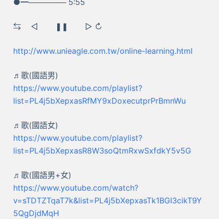
●━─────── 5:55
⇆ ㅤ◁ ㅤㅤ❚❚ ㅤㅤ▷ ↻
http://www.unieagle.com.tw/online-learning.html
♬歌(國語男)
https://www.youtube.com/playlist?
list=PL4j5bXepxasRfMY9xDoxecutprPrBmnWu
♬歌(國語女)
https://www.youtube.com/playlist?
list=PL4j5bXepxasR8W3soQtmRxwSxfdkY5v5G
♬歌(國語男+女)
https://www.youtube.com/watch?
v=sTDTZTqaT7k&list=PL4j5bXepxasTk1BGI3cikT9Y
5QgDjdMqH