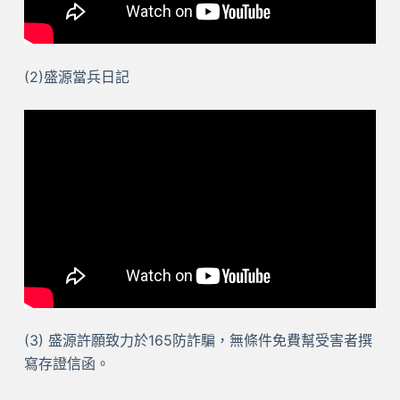
(2)盛源當兵日記
(3) 盛源許願致力於165防詐騙，無條件免費幫受害者撰
寫存證信函。