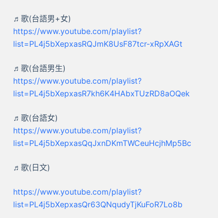
♬歌(台語男+女)
https://www.youtube.com/playlist?
list=PL4j5bXepxasRQJmK8UsF87tcr-xRpXAGt
♬歌(台語男生)
https://www.youtube.com/playlist?
list=PL4j5bXepxasR7kh6K4HAbxTUzRD8aOQek
♬歌(台語女)
https://www.youtube.com/playlist?
list=PL4j5bXepxasQqJxnDKmTWCeuHcjhMp5Bc
♬歌(日文)
https://www.youtube.com/playlist?
list=PL4j5bXepxasQr63QNqudyTjKuFoR7Lo8b