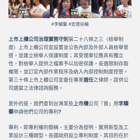
#李耀馨 #宏德扶輪
上市上櫃公司治理實務守則
第二十八條之三（檢舉制
度）上市上櫃公司宜設置並公告內部及外部人員檢舉管
道，並建立檢舉人保護制度；其受理單位應具有獨立
性，對檢舉人提供之檔案予以加密保護，妥適限制存取
權限，並訂定內部作業程序及納入內部控制制度控管。
第三十條上市上櫃公司宜委任專業
適任
之律師，提供公
司適當之法律諮詢服務。
意外的是，我們查到台灣某些
上市櫃
公司『曾」用
李耀
馨
申請他們公司的專利
?
專利，即專利權的簡稱，主要分為發明、實用新型及工
業設計三種類型。各國政府設立專利制度，其目的在於