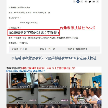
李耀馨
律師證書字號102臺檢補證字第0428號
宏德扶輪社