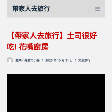
跳
帶家人去旅行
至
主
要
內
【帶家人去旅行】土司很好
容
吃! 花嘴廚房
遊樂不踩雷の小編
2025 年 10 月 31 日
北部旅行