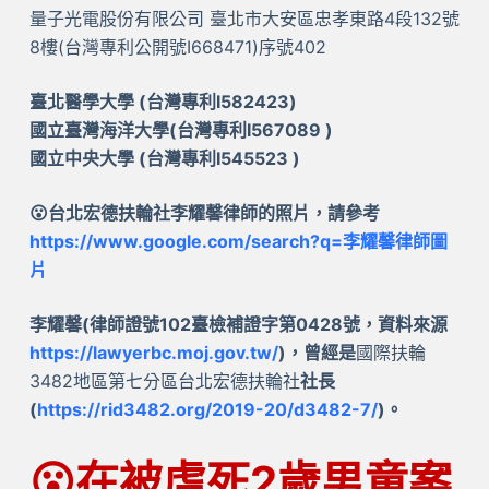
量子光電股份有限公司 臺北市大安區忠孝東路4段132號
8樓(台灣專利公開號I668471)序號402
臺北醫學大學 (台灣專利I582423)
國立臺灣海洋大學(台灣專利I567089 )
國立中央大學 (台灣專利I545523 )
😮台北宏德扶輪社李耀馨律師的照片，請參考
https://www.google.com/search?q=李耀馨律師圖
片
李耀馨(律師證號102臺檢補證字第0428號，資料來源
https://lawyerbc.moj.gov.tw/
)，曾經是
國際扶輪
3482地區第七分區台北宏德扶輪社
社長
(
https://rid3482.org/2019-20/d3482-7/
)。
😮
在被虐死2歲男童案