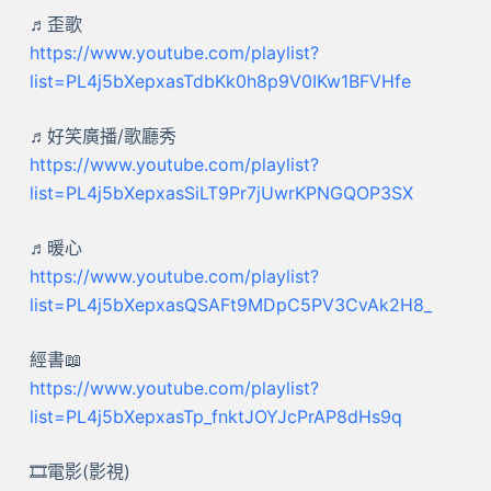
♬歪歌
https://www.youtube.com/playlist?
list=PL4j5bXepxasTdbKk0h8p9V0IKw1BFVHfe
♬好笑廣播/歌廳秀
https://www.youtube.com/playlist?
list=PL4j5bXepxasSiLT9Pr7jUwrKPNGQOP3SX
♬暖心
https://www.youtube.com/playlist?
list=PL4j5bXepxasQSAFt9MDpC5PV3CvAk2H8_
經書📖
https://www.youtube.com/playlist?
list=PL4j5bXepxasTp_fnktJOYJcPrAP8dHs9q
🎞️電影(影視)