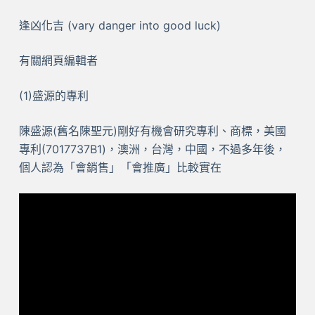
逢凶化吉 (vary danger into good luck)
有關網頁編輯者
(1)盛源的專利
陳盛源(舊名陳聖元)剛好有機會研究專利、商標，美國
專利(7017737B1)，澳洲，台灣，中國，不過多年後，
個人認為「會銷售」「會推廣」比較實在