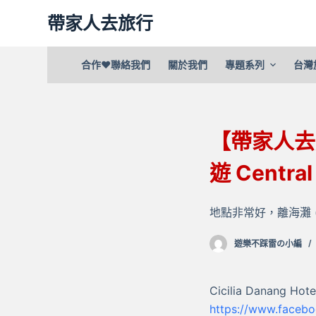
跳
帶家人去旅行
至
主
合作❤聯絡我們
關於我們
專題系列
台灣
要
內
容
【帶家人去旅行
遊 Central
地點非常好，離海灘 (美
遊樂不踩雷の小編
Cicilia Danang Hote
https://www.faceboo