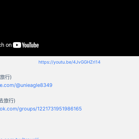
https://youtu.be/4JvGGHZrI14
去旅行)
be.com/@unieagle8349
人去旅行)
ook.com/
groups
/1221731951986165