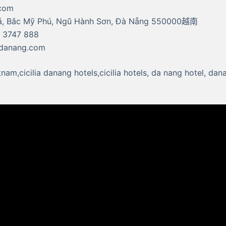
.com
, Bắc Mỹ Phú, Ngũ Hành Sơn, Đà Nẵng 550000越南
3747 888
iadanang.com
am,cicilia danang hotels,cicilia hotels, da nang hotel, 