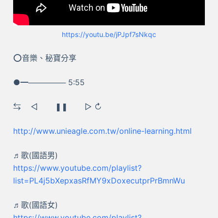
https://youtu.be/jPJpf7sNkqc
⭕音樂、秘寶分享
●━─────── 5:55
⇆ ㅤ◁ ㅤㅤ❚❚ ㅤㅤ▷ ↻
http://www.unieagle.com.tw/online-learning.html
♬歌(國語男)
https://www.youtube.com/playlist?
list=PL4j5bXepxasRfMY9xDoxecutprPrBmnWu
♬歌(國語女)
https://www.youtube.com/playlist?