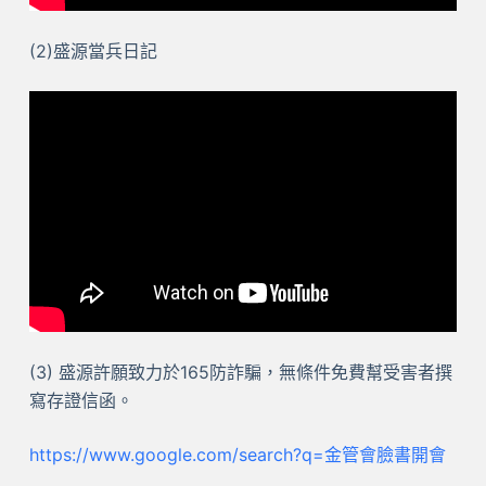
(2)盛源當兵日記
(3) 盛源許願致力於165防詐騙，無條件免費幫受害者撰
寫存證信函。
https://www.google.com/search?q=金管會臉書開會