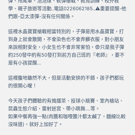
彈、甩尾車、泡泡球、軟彈槍戰、教育訓練、校外教
學、親子旅遊等活動..電話0226062185..⚠️重要提醒-他
們跟-亞太漆彈-沒有任何關係。
這裡水晶寶寶槍戰相當特別的，子彈是用水晶寶寶，打
到身上就會散開，不會染色也不會弄髒衣服，對小朋友
來說相對安全，小女生也不會非常害怕，😨只是我子彈
約250發中約有50發打到前方自己班的『老師』，要不
是有小孩提醒…
這裡腹地雖然不大，但是活動安排的不錯，孩子們都玩
的很開心喔！
今天孩子們體驗的有搗擂茶、投球小競賽、室內槍站、
昆蟲生態介紹、雷射迷宮、帶小跳舞….等。
如果中餐再強一點(肉醬和咖哩醬汁都太鹹了，麵線比較
沒味道)，就好上加好了。