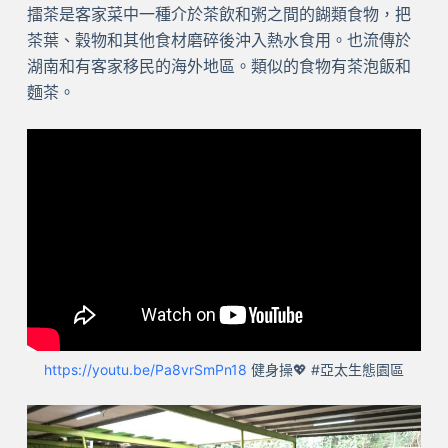
擂茶是客家菜中一種介於茶飲和粥之間的餬類食物，把
茶葉、穀物和其他食材磨碎後沖入熱水食用。也流傳於
湖南和有客家移民的海外地區。類似的食物有茶泡飯和
麵茶。
https://youtu.be/Pa8vrSmPn18
健身操💖 #亞太生態園區