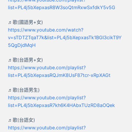
list=PL4j5bXepxasR8W3soQtmRxwSxfdkY5v5G
♬歌(國語男+女)
https://www.youtube.com/watch?
v=sTDTZTqaT7k&list=PL4j5bXepxasTk1BGI3cikT9Y
5QgDjdMqH
♬歌(台語男+女)
https://www.youtube.com/playlist?
list=PL4j5bXepxasRQJmK8UsF87tcr-xRpXAGt
♬歌(台語男生)
https://www.youtube.com/playlist?
list=PL4j5bXepxasR7kh6K4HAbxTUzRD8aOQek
♬歌(台語女)
https://www.youtube.com/playlist?