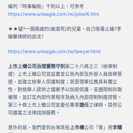
編列『時事騙局』千則以上，可參考
https://www.unieagle.com.tw/joke/K.htm
★★疑?一個兩歲的(被虐死)的兒童，自己吸毒止痛?李
耀馨律師的說法?
https://www.unieagle.com.tw/lawyer.html
上市上櫃公司治理實務守則
第二十八條之三（檢舉制
度）上市上櫃公司宜設置並公告內部及外部人員檢舉管
道，並建立檢舉人保護制度；其受理單位應具有獨立
性，對檢舉人提供之檔案予以加密保護，妥適限制存取
權限，並訂定內部作業程序及納入內部控制制度控管。
第三十條上市上櫃公司宜委任專業
適任
之律師，提供公
司適當之法律諮詢服務。
意外的是，我們查到台灣某些
上市櫃
公司『曾」用
李耀