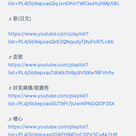
list=PL4j5bXepxasQqJxnDKmTWCeuHcjhMp5Bc
♬歌(日文)
https://www.youtube.com/playlist?
list=PL4j5bXepxasQr63QNqudyTjKuFoR7Lo8b
♬歪歌
https://www.youtube.com/playlist?
list=PL4j5bXepxasTdbKk0h8p9V0IKw1BFVHfe
♬好笑廣播/歌廳秀
https://www.youtube.com/playlist?
list=PL4j5bXepxasSiLT9Pr7jUwrKPNGQOP3SX
♬暖心
https://www.youtube.com/playlist?
list=PL4j5bXepxasQSAFt9MDpC5PV3CvAk2H8_