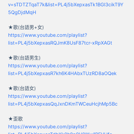
v=sTDTZTqaT7k&list=PL4j5bXepxasTk1BGI3cikT9Y
5QgDjdMqH
★歌(台語男+女)
https://www.youtube.com/playlist?
list=PL4j5bXepxasRQJmK8UsF87tcr-xRpXAGt
★歌(台語男生)
https://www.youtube.com/playlist?
list=PL4j5bXepxasR7kh6K4HAbxTUzRD8aOQek
★歌(台語女)
https://www.youtube.com/playlist?
list=PL4j5bXepxasQqJxnDKmTWCeuHcjhMp5Bc
★歪歌
https://www.youtube.com/playlist?