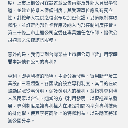
度）上市上櫃公司宜設置並公告內部及外部人員檢舉管
道，並建立檢舉人保護制度；其受理單位應具有獨立
性，對檢舉人提供之檔案予以加密保護，妥適限制存取
權限，並訂定內部作業程序及納入內部控制制度控管。
第三十條上市上櫃公司宜委任專業
適任
之律師，提供公
司適當之法律諮詢服務。
意外的是，我們查到台灣某些
上市櫃
公司『曾」用
李耀
馨
申請他們公司的專利
?
專利，即專利權的簡稱，主要分為發明、實用新型及工
業設計三種類型。各國政府設立專利制度，其目的在於
鼓勵民眾從事發明，保護發明人的權利，並指導專利權
人與民眾以合法、適當的方式利用發明，以促進產業發
展。專利制度是讓專利權人在法定期間內享有專利技術
的排他權，使其享有商業上的特權利益，以鼓勵其將知
識公開分享。