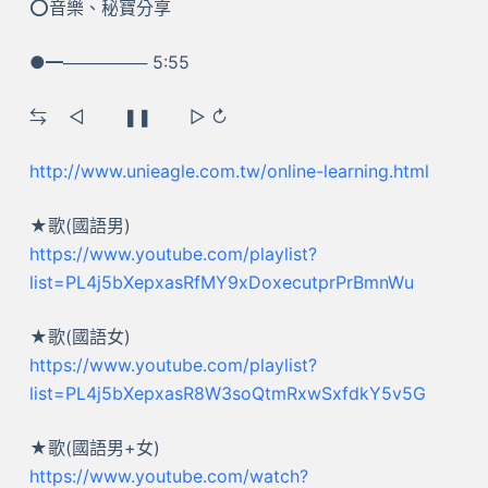
⭕音樂、秘寶分享
●━─────── 5:55
⇆ ㅤ◁ ㅤㅤ❚❚ ㅤㅤ▷ ↻
http://www.unieagle.com.tw/online-learning.html
★歌(國語男)
https://www.youtube.com/playlist?
list=PL4j5bXepxasRfMY9xDoxecutprPrBmnWu
★歌(國語女)
https://www.youtube.com/playlist?
list=PL4j5bXepxasR8W3soQtmRxwSxfdkY5v5G
★歌(國語男+女)
https://www.youtube.com/watch?