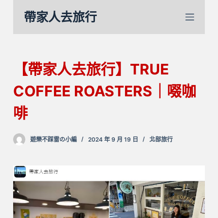
跳
帶家人去旅行
至
主
要
內
【帶家人去旅行】TRUE
容
COFFEE ROASTERS｜啜咖
啡
遊樂不踩雷の小編
2024 年 9 月 19 日
北部旅行