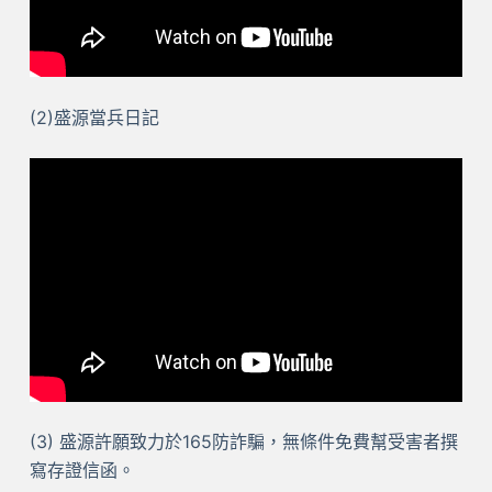
(2)盛源當兵日記
(3) 盛源許願致力於165防詐騙，無條件免費幫受害者撰
寫存證信函。