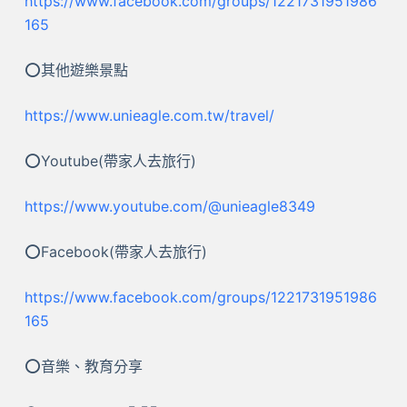
https://www.facebook.com/groups/1221731951986
165
⭕其他遊樂景點
https://www.unieagle.com.tw/travel/
⭕Youtube(帶家人去旅行)
https://www.youtube.com/@unieagle8349
⭕Facebook(帶家人去旅行)
https://www.facebook.com/groups/1221731951986
165
⭕音樂、教育分享