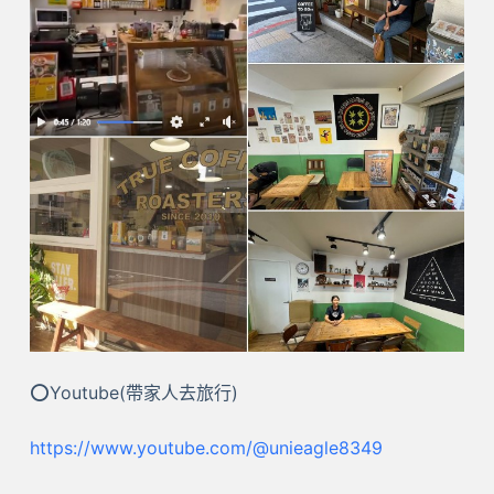
⭕Youtube(帶家人去旅行)
https://www.youtube.com/@unieagle8349