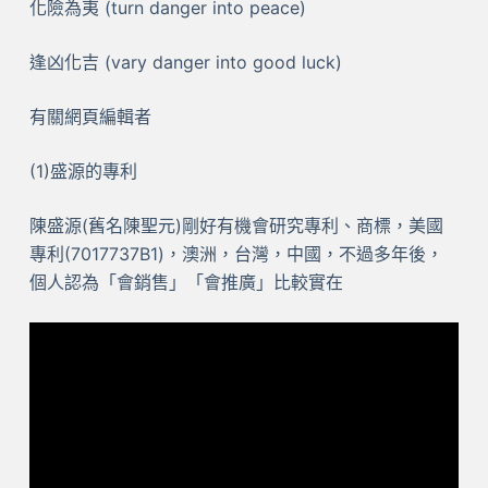
化險為夷 (turn danger into peace)
逢凶化吉 (vary danger into good luck)
有關網頁編輯者
(1)盛源的專利
陳盛源(舊名陳聖元)剛好有機會研究專利、商標，美國
專利(7017737B1)，澳洲，台灣，中國，不過多年後，
個人認為「會銷售」「會推廣」比較實在