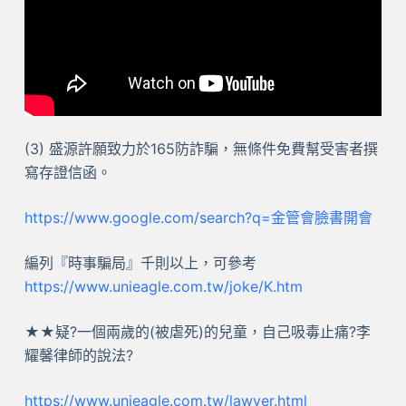
(3) 盛源許願致力於165防詐騙，無條件免費幫受害者撰
寫存證信函。
https://www.google.com/search?q=金管會臉書開會
編列『時事騙局』千則以上，可參考
https://www.unieagle.com.tw/joke/K.htm
★★疑?一個兩歲的(被虐死)的兒童，自己吸毒止痛?李
耀馨律師的說法?
https://www.unieagle.com.tw/lawyer.html