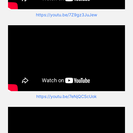
https://youtu.be/7Z9gz3JuJew
https://youtu.be/7eNjQCScUok