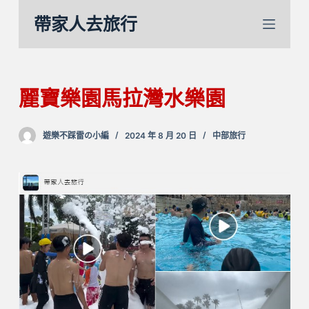
跳
帶家人去旅行
至
主
要
內
麗寶樂園馬拉灣水樂園
容
遊樂不踩雷の小編
2024 年 8 月 20 日
中部旅行