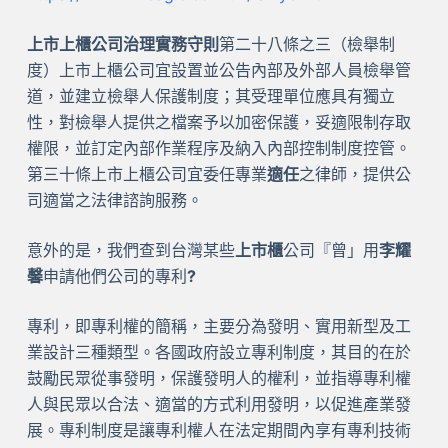
上市上櫃公司治理實務守則
第二十八條之三（檢舉制
度）上市上櫃公司宜設置並公告內部及外部人員檢舉管
道，並建立檢舉人保護制度；其受理單位應具有獨立
性，對檢舉人提供之檔案予以加密保護，妥適限制存取
權限，並訂定內部作業程序及納入內部控制制度控管。
第三十條上市上櫃公司宜委任專業
適任
之律師，提供公
司適當之法律諮詢服務。
意外的是，我們查到台灣某些
上市櫃
公司『曾」用
李耀
馨
申請他們公司的專利
?
專利，即專利權的簡稱，主要分為發明、實用新型及工
業設計三種類型。各國政府設立專利制度，其目的在於
鼓勵民眾從事發明，保護發明人的權利，並指導專利權
人與民眾以合法、適當的方式利用發明，以促進產業發
展。專利制度是讓專利權人在法定期間內享有專利技術