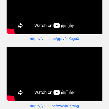
https://youtu.be/gprvRxXego0
https://youtu.be/rwXVkSKjwKg