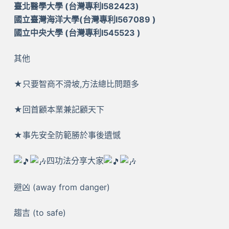
臺北醫學大學 (台灣專利I582423)
國立臺灣海洋大學(台灣專利I567089 )
國立中央大學 (台灣專利I545523 )
其他
★只要智商不滑坡,方法總比問題多
★回首顧本業兼記顧天下
★事先安全防範勝於事後遺憾
四功法分享大家
避凶 (away from danger)
趨吉 (to safe)