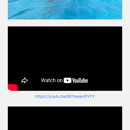
https://youtu.be/M7meaivPVYY