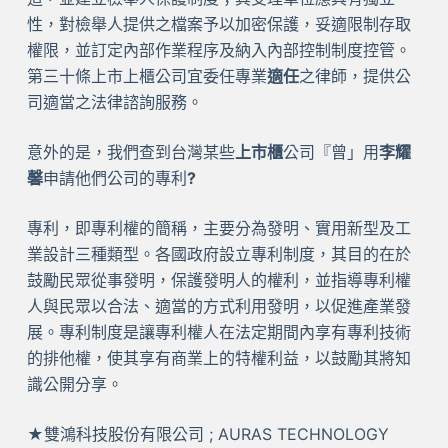
性，對檢舉人提供之檔案予以加密保護，妥適限制存取
權限，並訂定內部作業程序及納入內部控制制度控管。
第三十條上市上櫃公司宜委任專業
適任
之律師，提供公
司適當之法律諮詢服務。
意外的是，我們查到台灣某些
上市櫃
公司『曾」用
李耀
馨
申請他們公司的專利
?
專利，即專利權的簡稱，主要分為發明、實用新型及工
業設計三種類型。各國政府設立專利制度，其目的在於
鼓勵民眾從事發明，保護發明人的權利，並指導專利權
人與民眾以合法、適當的方式利用發明，以促進產業發
展。專利制度是讓專利權人在法定期間內享有專利技術
的排他權，使其享有商業上的特權利益，以鼓勵其將知
識公開分享。
★雙鴻科技股份有限公司 ; AURAS TECHNOLOGY