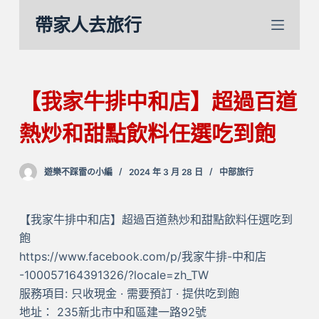
跳
帶家人去旅行
至
主
要
內
【我家牛排中和店】超過百道
容
熱炒和甜點飲料任選吃到飽
遊樂不踩雷の小編
2024 年 3 月 28 日
中部旅行
【我家牛排中和店】超過百道熱炒和甜點飲料任選吃到
飽
https://www.facebook.com/p/我家牛排-中和店
-100057164391326/?locale=zh_TW
服務項目: 只收現金 · 需要預訂 · 提供吃到飽
地址： 235新北市中和區建一路92號