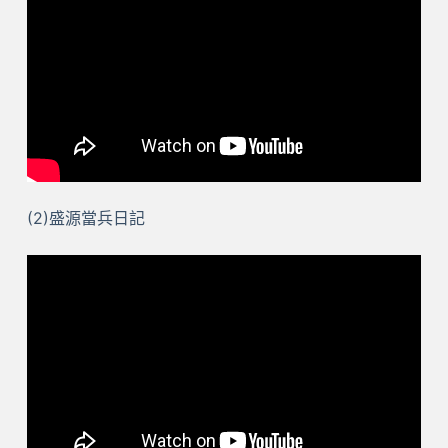
(2)盛源當兵日記