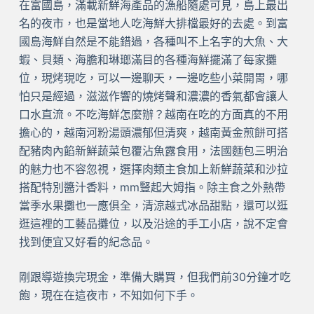
在富國島，滿載新鮮海產品的漁船隨處可見，島上最出
名的夜市，也是當地人吃海鮮大排檔最好的去處。到富
國島海鮮自然是不能錯過，各種叫不上名字的大魚、大
蝦、貝類、海膽和琳瑯滿目的各種海鮮擺滿了每家攤
位，現烤現吃，可以一邊聊天，一邊吃些小菜開胃，哪
怕只是經過，滋滋作響的燒烤聲和濃濃的香氣都會讓人
口水直流。不吃海鮮怎麼辦？越南在吃的方面真的不用
擔心的，越南河粉湯頭濃郁但清爽，越南黃金煎餅可搭
配豬肉內餡新鮮蔬菜包覆沾魚露食用，法國麵包三明治
的魅力也不容忽視，選擇肉類主食加上新鮮蔬菜和沙拉
搭配特別醬汁香料，mm豎起大姆指。除主食之外熱帶
當季水果攤也一應俱全，清涼越式冰品甜點，還可以逛
逛這裡的工藝品攤位，以及沿途的手工小店，說不定會
找到便宜又好看的紀念品。
剛跟導遊換完現金，準備大購買，但我們前30分鐘才吃
飽，現在在這夜市，不知如何下手。