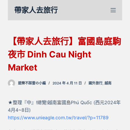
跳
帶家人去旅行
至
主
要
內
【帶家人去旅行】富國島庭駒
容
夜市 Dinh Cau Night
Market
遊樂不踩雷の小編
2024 年 4 月 11 日
國外旅行
,
越南
★整理『中』!總覽!越南富國島Phú Quốc (西元2024年
4月4~8日)
https://www.unieagle.com.tw/travel/?p=11789