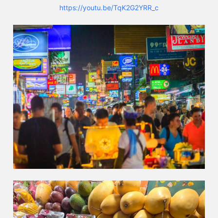
https://youtu.be/TqK2G2YRR_c