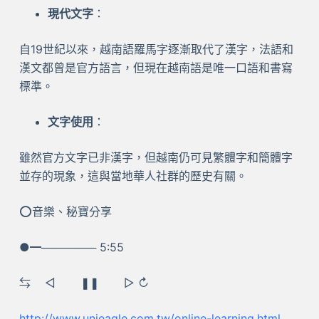
現代文字
：
自19世紀以來，越南語羅馬字逐漸取代了漢字，法語和
漢文都曾是官方語言，但現在越南語是唯一口語和書寫
標準。
文字使用
：
雖然官方文字已非漢字，但越南仍可見繁體字和簡體字
並存的現象，這與當地華人社群的歷史有關。
⭕音樂、秘寶分享
●━─────── 5:55
⇆ ㅤ◁ ㅤㅤ❚❚ ㅤㅤ▷ ↻
http://www.unieagle.com.tw/online-learning.html