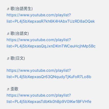
♬歌(台語男生)
https://www.youtube.com/playlist?
list=PL4j5bXepxasR7kh6K4HAbxTUzRD8aOQek
♬歌(台語女)
https://www.youtube.com/playlist?
list=PL4j5bXepxasQqJxnDKmTWCeuHcjhMp5Bc
♬歌(日文)
https://www.youtube.com/playlist?
list=PL4j5bXepxasQr63QNqudyTjKuFoR7Lo8b
♬歪歌
https://www.youtube.com/playlist?
list=PL4j5bXepxasTdbKk0h8p9V0IKw1BFVHfe