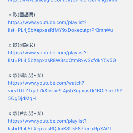
♬歌(國語男)
https://www.youtube.com/playlist?
list=PL4j5bXepxasRfMY9xDoxecutprPrBmnWu
♬歌(國語女)
https://www.youtube.com/playlist?
list=PL4j5bXepxasR8W3soQtmRxwSxfdkY5v5G
♬歌(國語男+女)
https://www.youtube.com/watch?
v=sTDTZTqaT7k&list=PL4j5bXepxasTk1BGI3cikT9Y
5QgDjdMqH
♬歌(台語男+女)
https://www.youtube.com/playlist?
list=PL4j5bXepxasRQJmK8UsF87tcr-xRpXAGt