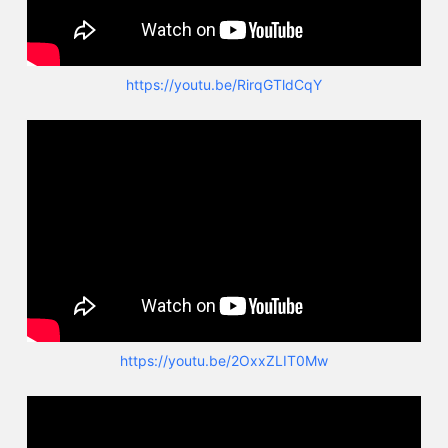
https://youtu.be/RirqGTldCqY
https://youtu.be/2OxxZLIT0Mw