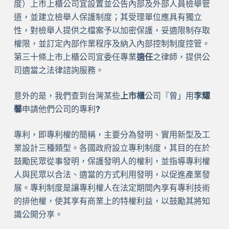
度）上市上櫃公司宜設置並公告內部及外部人員檢舉管
道，並建立檢舉人保護制度；其受理單位應具有獨立
性，對檢舉人提供之檔案予以加密保護，妥適限制存取
權限，並訂定內部作業程序及納入內部控制制度控管。
第三十條上市上櫃公司宜委任專業
適任
之律師，提供公
司適當之法律諮詢服務。
意外的是，我們查到台灣某些
上市櫃
公司『曾」用
李耀
馨
申請他們公司的專利
?
專利，即專利權的簡稱，主要分為發明、實用新型及工
業設計三種類型。各國政府設立專利制度，其目的在於
鼓勵民眾從事發明，保護發明人的權利，並指導專利權
人與民眾以合法、適當的方式利用發明，以促進產業發
展。專利制度是讓專利權人在法定期間內享有專利技術
的排他權，使其享有商業上的特權利益，以鼓勵其將知
識公開分享。