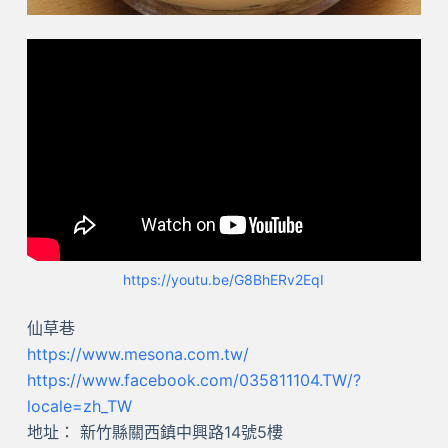
https://youtu.be/G8BhERv2EqI
仙草巷
https://www.mesona.com.tw/
https://www.facebook.com/035811104.TW/?
locale=zh_TW
地址： 新竹縣關西鎮中興路14號5樓