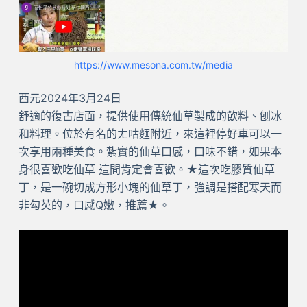
https://www.mesona.com.tw/media
西元2024年3月24日
舒適的復古店面，提供使用傳統仙草製成的飲料、刨冰
和料理。位於有名的ㄤ咕麵附近，來這裡停好車可以一
次享用兩種美食。紮實的仙草口感，口味不錯，如果本
身很喜歡吃仙草 這間肯定會喜歡。★這次吃膠質仙草
丁，是一碗切成方形小塊的仙草丁，強調是搭配寒天而
非勾芡的，口感Q嫩，推薦★。