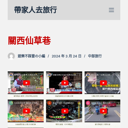
跳
帶家人去旅行
至
主
要
內
關西仙草巷
容
遊樂不踩雷の小編
2024 年 3 月 24 日
中部旅行