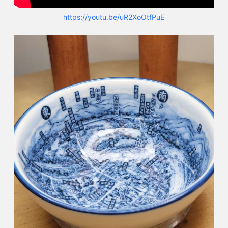
https://youtu.be/uR2XoOtfPuE