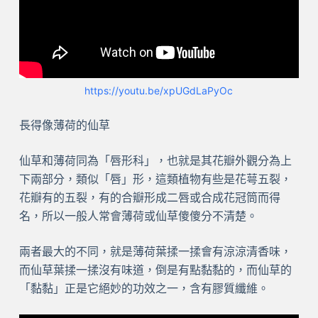
https://youtu.be/xpUGdLaPyOc
長得像薄荷的仙草
仙草和薄荷同為「唇形科」，也就是其花瓣外觀分為上
下兩部分，類似「唇」形，這類植物有些是花萼五裂，
花瓣有的五裂，有的合瓣形成二唇或合成花冠筒而得
名，所以一般人常會薄荷或仙草傻傻分不清楚。
兩者最大的不同，就是薄荷葉揉一揉會有涼涼清香味，
而仙草葉揉一揉沒有味道，倒是有點黏黏的，而仙草的
「黏黏」正是它絕妙的功效之一，含有膠質纖維。