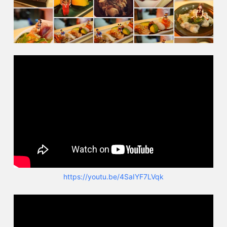
https://youtu.be/4SaIYF7LVqk