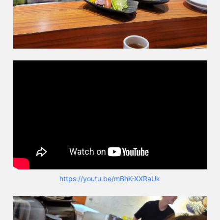
https://youtu.be/mBhK-XXRaUk