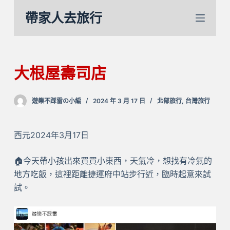
跳
帶家人去旅行
至
主
要
內
大根屋壽司店
容
遊樂不踩雷の小編
2024 年 3 月 17 日
北部旅行
,
台灣旅行
西元2024年3月17日
🏠今天帶小孩出來買買小東西，天氣冷，想找有冷氣的
地方吃飯，這裡距離捷運府中站步行近，臨時起意來試
試。