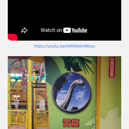
https://youtu.be/HtRWk6mWooo