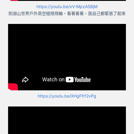
https://youtu.be/xV-MpzASBjM
劍湖山世界戶外高空極限飛輪，看著看著，我自己都緊張了起來
https://youtu.be/XHgFfrf2vPg