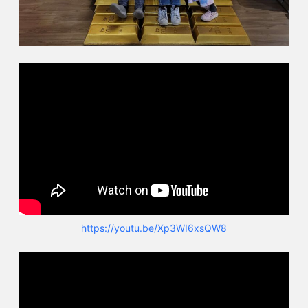
https://youtu.be/Xp3WI6xsQW8