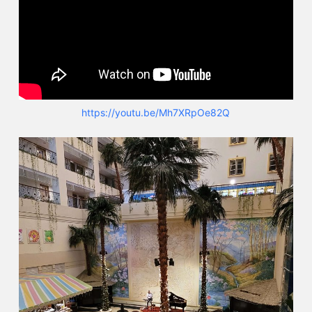
https://youtu.be/Mh7XRpOe82Q