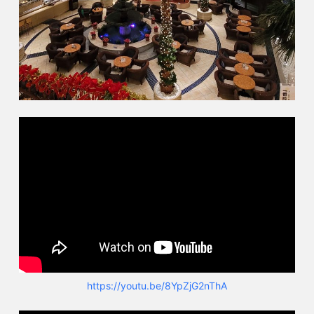
https://youtu.be/8YpZjG2nThA