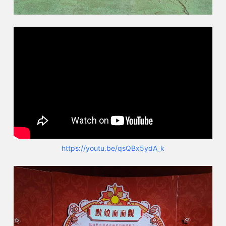
https://youtu.be/qsQBx5ydA_k