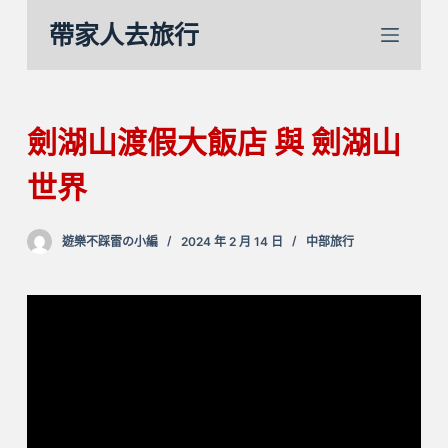
跳
帶家人去旅行
至
主
要
內
劍湖山渡假大飯店 與 劍湖山
容
世界
遊樂不踩雷の小編
2024 年 2 月 14 日
中部旅行