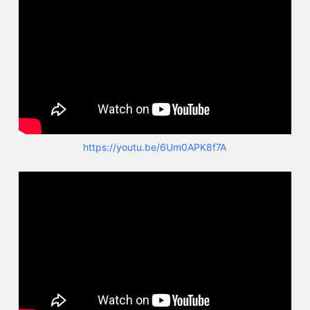
https://youtu.be/6Um0APK8f7A