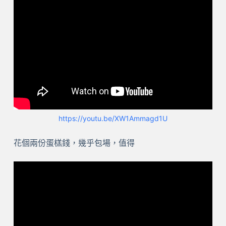
https://youtu.be/XW1Ammagd1U
花個兩份蛋榚錢，幾乎包場，值得