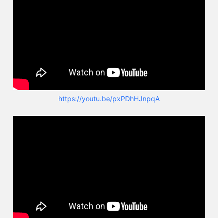
https://youtu.be/pxPDhHJnpqA