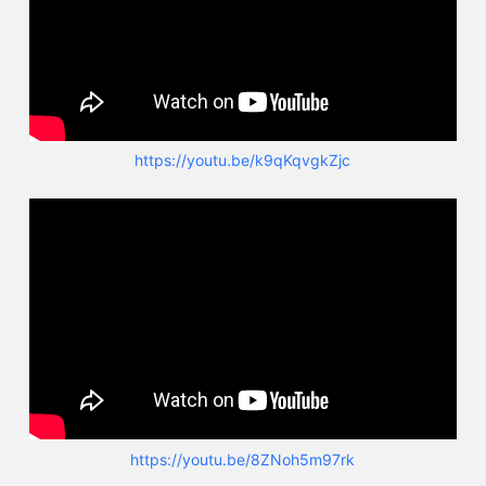
https://youtu.be/k9qKqvgkZjc
https://youtu.be/8ZNoh5m97rk