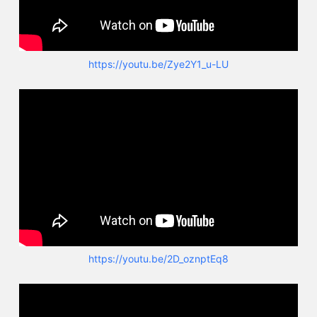
https://youtu.be/Zye2Y1_u-LU
https://youtu.be/2D_oznptEq8