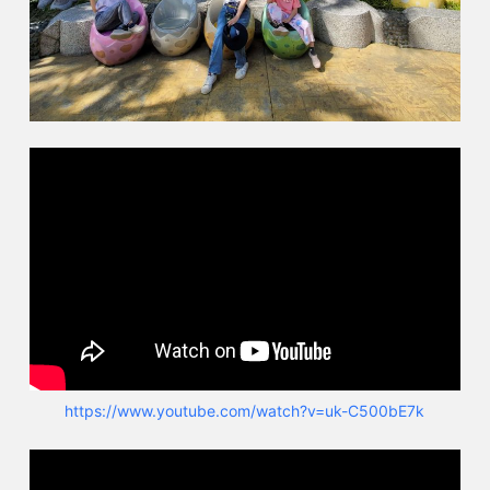
https://www.youtube.com/watch?v=uk-C500bE7k