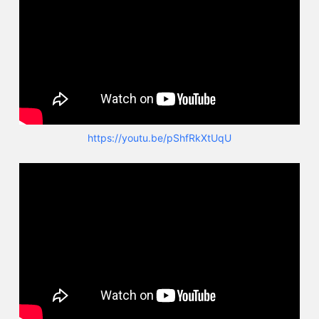
https://youtu.be/pShfRkXtUqU