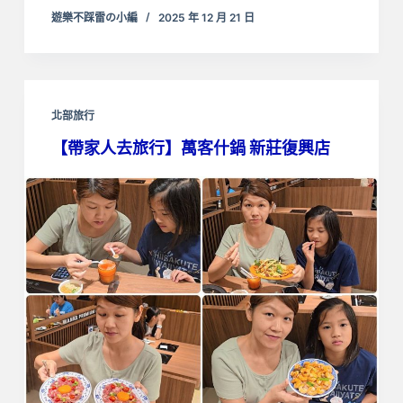
遊樂不踩雷の小編
2025 年 12 月 21 日
北部旅行
【帶家人去旅行】萬客什鍋 新莊復興店