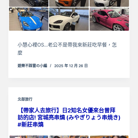
小慧心裡OS...老公不是帶我來新莊吃早餐，怎
麼
遊樂不踩雷の小編
2025 年 12 月 26 日
北部旅行
【帶家人去旅行】日2知名女優來台曾拜
訪的店! 宮城亮串燒 (みやぎりょう串焼き)
#新莊串燒