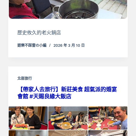
歷史攸久的老火鍋店
遊樂不踩雷の小編
2026 年 3 月 10 日
北部旅行
【帶家人去旅行】新莊美食 超氣派的婚宴
會館 #天賜良緣大飯店