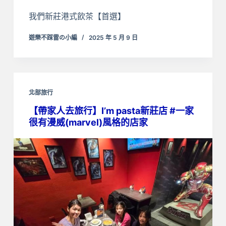
我們新莊港式飲茶【首選】
遊樂不踩雷の小編
2025 年 5 月 9 日
北部旅行
【帶家人去旅行】I’m pasta新莊店 #一家
很有漫威(marvel)風格的店家