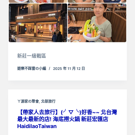
新莊一級戰區
遊樂不踩雷の小編
2025 年 11 月 12 日
ㄚ源家の聚會
,
北部旅行
【帶家人去旅行】(╯▽╰)好香~~ 北台灣
最大最新的店! 海底撈火鍋 新莊宏匯店
HaidilaoTaiwan