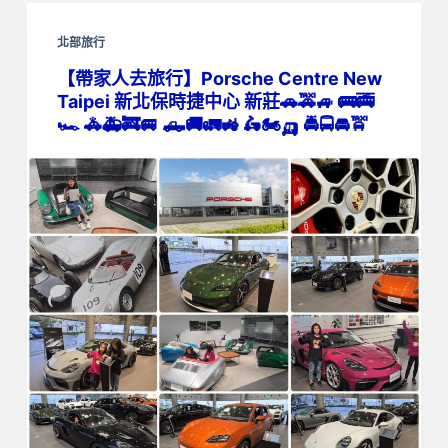
北部旅行
【帶家人去旅行】Porsche Centre New
Taipei 新北保時捷中心 新莊🚗🚕🚙 🚌🚎
🏎️ 🚓🚑🚒🚐 🛻🚚🚛🚜 🛵🏍️🛺 🚔🚍🚘🚖