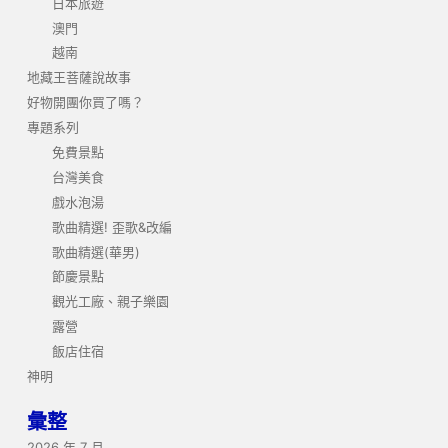
日本旅遊
澳門
越南
地藏王菩薩說故事
好物開團你買了嗎？
專題系列
免費景點
台灣美食
戲水泡湯
歌曲精選! 歪歌&改編
歌曲精選(華男)
節慶景點
觀光工廠、親子樂園
露營
飯店住宿
神明
彙整
2026 年 7 月