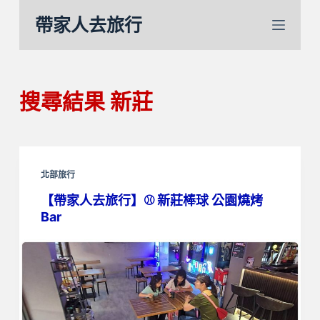
跳
帶家人去旅行
至
主
要
內
搜尋結果
新莊
容
北部旅行
【帶家人去旅行】⚾️ 新莊棒球 公園燒烤
Bar