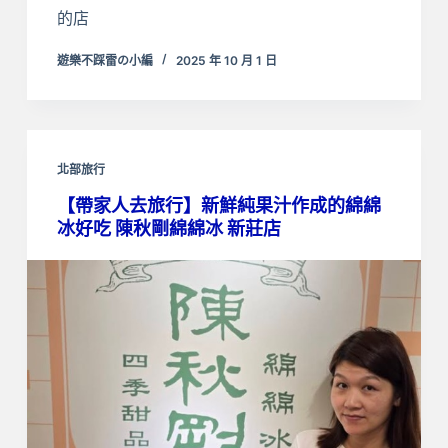
的店
遊樂不踩雷の小編
2025 年 10 月 1 日
北部旅行
【帶家人去旅行】新鮮純果汁作成的綿綿
冰好吃 陳秋剛綿綿冰 新莊店