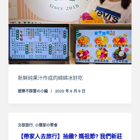
新鮮純果汁作成的綿綿冰好吃
遊樂不踩雷の小編
2025 年 6 月 9 日
北部旅行
,
小慧家の聚會
【帶家人去旅行】抽籤? 媽祖節? 我們新莊