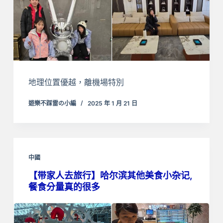
地理位置優越，離機場特別
遊樂不踩雷の小編
2025 年 1 月 21 日
中國
【带家人去旅行】哈尔滨其他美食小杂记,
餐食
分量真的很多