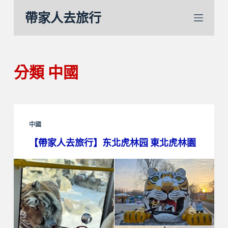
跳
帶家人去旅行
至
主
要
內
分類
中國
容
中國
【帶家人去旅行】东北虎林园 東北虎林園