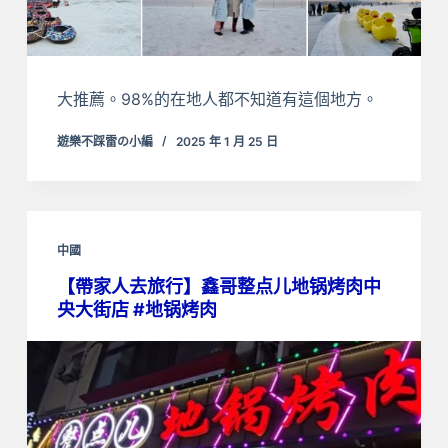
大推薦。98%的在地人都不知道有這個地方。
遊樂不踩雷の小編
2025 年 1 月 25 日
中國
【帶家人去旅行】鑫哥整点儿地锅烤肉中
央大街店 #地锅烤肉