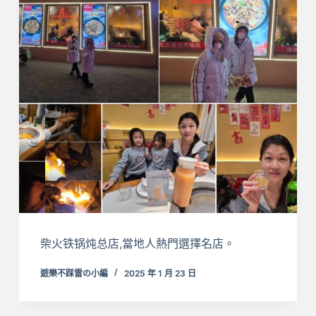
柴火铁锅炖总店,當地人熱門選擇名店。
遊樂不踩雷の小編
2025 年 1 月 23 日