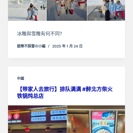
冰雕與雪雕有何不同?
遊樂不踩雷の小編
2025 年 1 月 24 日
中國
【带家人去旅行】排队满满 #醉北方柴火
铁锅炖总店