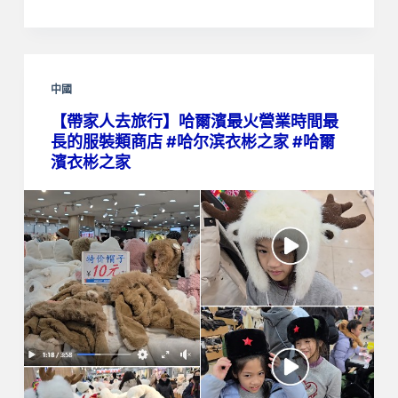
中國
【帶家人去旅行】哈爾濱最火營業時間最
長的服裝類商店 #哈尔滨衣彬之家 #哈爾
濱衣彬之家