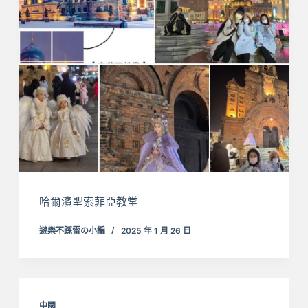
哈爾濱聖索菲亞教堂
遊樂不踩雷の小編
2025 年 1 月 26 日
中國