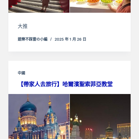
大推
遊樂不踩雷の小編
2025 年 1 月 26 日
中國
【帶家人去旅行】哈爾濱聖索菲亞教堂