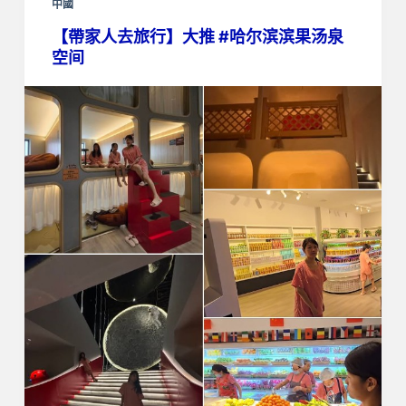
中國
【帶家人去旅行】大推 #哈尔滨滨果汤泉
空间