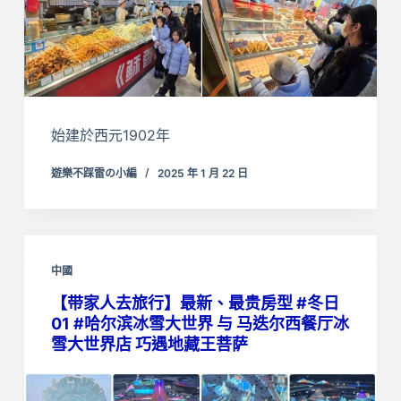
始建於西元1902年
遊樂不踩雷の小編
2025 年 1 月 22 日
中國
【带家人去旅行】最新、最贵房型 #冬日
01 #哈尔滨冰雪大世界 与 马迭尔西餐厅冰
雪大世界店 巧遇地藏王菩萨